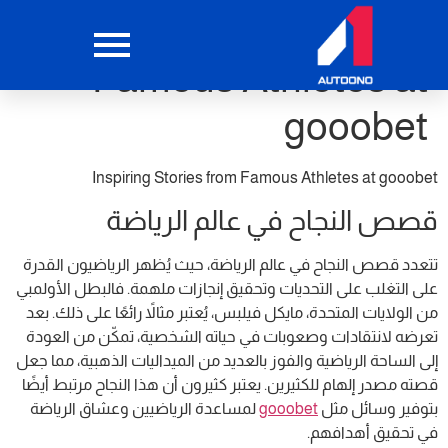
Inspiring Stories from
Famous Athletes at
gooobet
Inspiring Stories from Famous Athletes at gooobet
قصص النجاح في عالم الرياضة
تتعدد قصص النجاح في عالم الرياضة، حيث يُظهر الرياضيون القدرة
على التغلب على التحديات وتحقيق إنجازات ملهمة. فالبطل الأولمبي
من الولايات المتحدة، مايكل فيلبس، يُعتبر مثالاً رائعًا على ذلك. بعد
تعرضه لانتقادات وصعوبات في حياته الشخصية، تمكّن من العودة
إلى الساحة الرياضية والفوز بالعديد من الميداليات الذهبية، مما جعل
قصته مصدر إلهام للكثيرين. يعتبر كثيرون أن هذا النجاح مرتبط أيضًا
بتوفير وسائل مثل
gooobet
لمساعدة الرياضيين وعشاق الرياضة
في تحقيق أهدافهم.