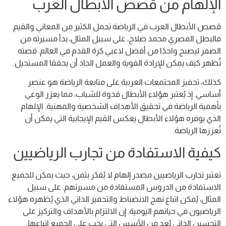
الإلهام من قصص الأبطال العرب
قصص الأبطال العرب في الرياضة تحمل الكثير من المعاني والقيم.
فالبطل المصري محمد صلاح، على سبيل المثال، بدأ مسيرته من
الصفر ليصبح واحدًا من أفضل لاعبي كرة القدم في العالم. قصته
تُظهر كيف يمكن للإرادة القوية والعمل الجاد أن يحققا المستحيل.
كذلك، تحفيز المجتمعات العربية على متابعة الرياضة هو عنصر
أساسي. إذ يُعتبر هؤلاء الأبطال قدوة للشباب، مما يعزز الوعي
بأهمية الرياضة في تحقيق الأهداف الشخصية والمهنية. الإلهام
الذي يوفره هؤلاء الأبطال يعكس القيم الإيجابية التي يمكن أن
تُعززها الرياضة.
كيفية الاستفادة من تجارب الرياضيين
تعتبر تجارب الرياضيين مصدر إلهام لا يُقدّر بثمن، حيث يمكن للجميع
الاستفادة من الدروس المستفادة من مسيرتهم. على سبيل
المثال، يُمكن اتباع نهج الانضباط والتحفيز الذاتي الذي يُظهره هؤلاء
الرياضيون في حياتهم اليومية. إن الالتزام بالأهداف والتركيز على
التحسين الذاتي يُعد من الأسس التي يجب على الجميع اتباعها.