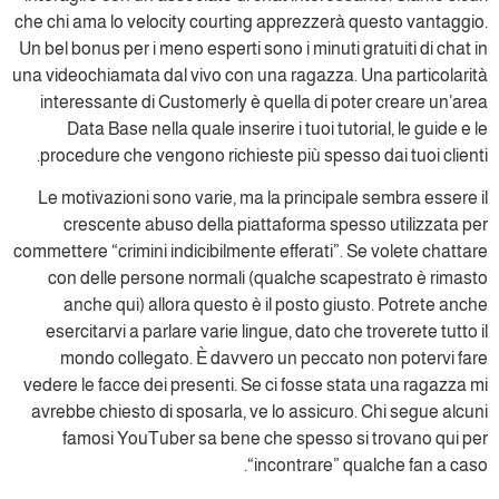
che chi ama lo velocity courting apprezzerà questo vantaggio.
Un bel bonus per i meno esperti sono i minuti gratuiti di chat in
una videochiamata dal vivo con una ragazza. Una particolarità
interessante di Customerly è quella di poter creare un’area
Data Base nella quale inserire i tuoi tutorial, le guide e le
procedure che vengono richieste più spesso dai tuoi clienti.
Le motivazioni sono varie, ma la principale sembra essere il
crescente abuso della piattaforma spesso utilizzata per
commettere “crimini indicibilmente efferati”. Se volete chattare
con delle persone normali (qualche scapestrato è rimasto
anche qui) allora questo è il posto giusto. Potrete anche
esercitarvi a parlare varie lingue, dato che troverete tutto il
mondo collegato. È davvero un peccato non potervi fare
vedere le facce dei presenti. Se ci fosse stata una ragazza mi
avrebbe chiesto di sposarla, ve lo assicuro. Chi segue alcuni
famosi YouTuber sa bene che spesso si trovano qui per
“incontrare” qualche fan a caso.