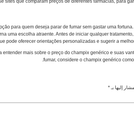
 sites que comparam preços de diferentes farmácias, para garan
pção para quem deseja parar de fumar sem gastar uma fortuna.
orna uma escolha atraente. Antes de iniciar qualquer tratamen
que pode oferecer orientações personalizadas e sugerir a melh
a entender mais sobre o preço do champix genérico e suas va
fumar, considere o champix genérico como 
شار إليها بـ
*