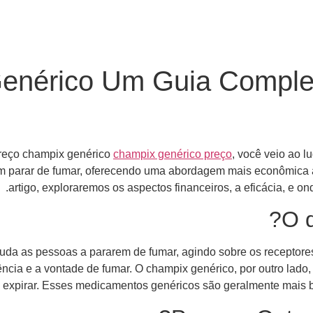
enérico Um Guia Comple
preço champix genérico
champix genérico preço
, você veio ao 
am parar de fumar, oferecendo uma abordagem mais econômica a
artigo, exploraremos os aspectos financeiros, a eficácia, e o
O 
 as pessoas a pararem de fumar, agindo sobre os receptores de
ência e a vontade de fumar. O champix genérico, por outro lado
 expirar. Esses medicamentos genéricos são geralmente mais 