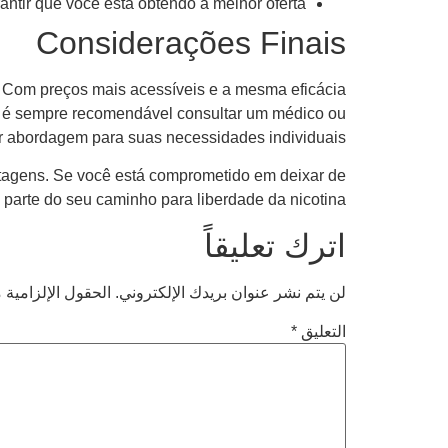
tir que você está obtendo a melhor oferta.
Considerações Finais
 Com preços mais acessíveis e a mesma eficácia
to, é sempre recomendável consultar um médico ou
or abordagem para suas necessidades individuais.
ntagens. Se você está comprometido em deixar de
parte do seu caminho para liberdade da nicotina.
اترك تعليقاً
لن يتم نشر عنوان بريدك الإلكتروني.
الحقول الإلزامية م
التعليق
*