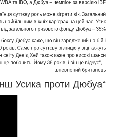
WBA та IBO, а Дюбуа – чемпіон за версією IBF.
їнця суттєву роль може зіграти вік. Загальний
 найбільшим в їхніх кар’єрах на цей час. Усик
від загального призового фонду, Дюбуа – 35%.
 боксу. Дюбуа каже, що він заряджений на бій і
років. Саме про суттєву різницю у віці кажуть
н світу Девід Хей також каже про високі шанси
це побачить. Йому 38 років, і він це відчує”, –
впевнений британець.
“Чемпіонство для доньки”: чим важливий реванш Усика проти Дюбуа