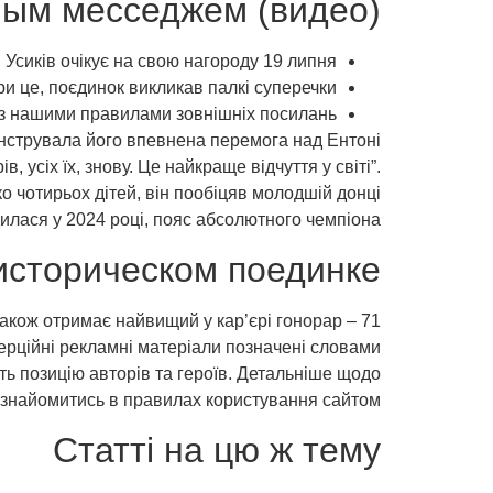
ным месседжем (видео)
Усиків очікує на свою нагороду 19 липня.
и це, поєдинок викликав палкі суперечки.
з нашими правилами зовнішніх посилань.
онструвала його впевнена перемога над Ентоні
 усіх їх, знову. Це найкраще відчуття у світі”.
 чотирьох дітей, він пообіцяв молодшій донці
дилася у 2024 році, пояс абсолютного чемпіона.
 историческом поединке
також отримає найвищий у кар’єрі гонорар – 71
мерційні рекламні матеріали позначені словами
ть позицію авторів та героїв. Детальніше щодо
знайомитись в правилах користування сайтом.
Статті на цю ж тему