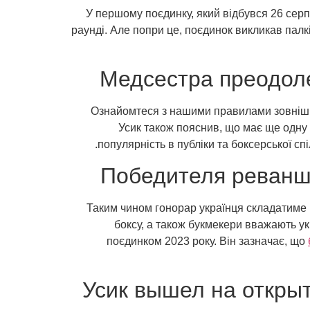
У першому поєдинку, який відбувся 26 серпн
раунді. Але попри це, поєдинок викликав палкі
Медсестра преодоле
Ознайомтеся з нашими правилами зовнішні
Усик також пояснив, що має ще одну 
популярність в публіки та боксерської с
Победителя реванша
Таким чином гонорар українця складатиме р
боксу, а також букмекери вважають у
поєдинком 2023 року. Він зазначає, що
Усик вышел на откры