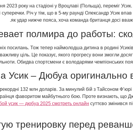
я 2023 року на стадіоні у Вроцлаві (Польща), переміг Усик.
 суперечки. Річ у тім, що в 5-му раунді Олександр Усик впа
як удар нижче пояса, хоча команда британця досі вважа
вает полмира до работы: ско
х посилань. Тож тепер наймолодша дитина в родині Усиків 
важливу ціль. Це показує, якого прогресу вони змогли досягт
пільноти. Обидва спортсмени є володарями чемпіонських поясі
 Усик – Дюбуа оригинально в
екордні 132 млн доларів. За минулий бій з Тайсоном Ф’юрі в
країнця фаворитом майбутнього бою. Проте визнають, що Д
бой усик — дюбуа 2025 смотреть онлайн
суттєво змінився пі
тую тренировку перед реванш