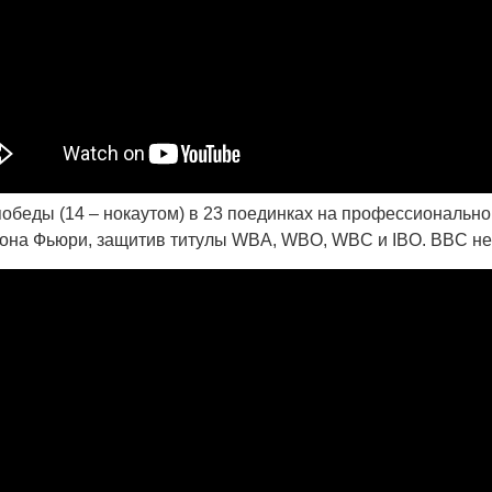
победы (14 – нокаутом) в 23 поединках на профессиональн
на Фьюри, защитив титулы WBA, WBO, WBC и IBO. BBC не не