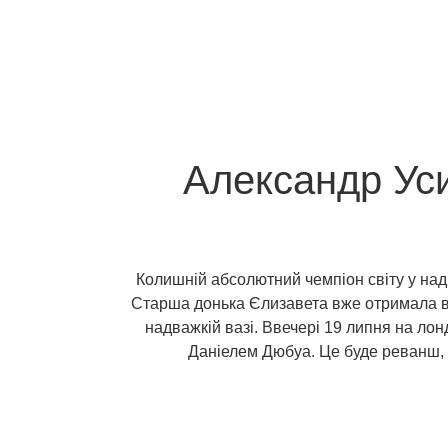
Александр Ус
Колишній абсолютний чемпіон світу у над
Старша донька Єлизавета вже отримала ві
надважкій вазі. Ввечері 19 липня на ло
Даніелем Дюбуа. Це буде реванш, я