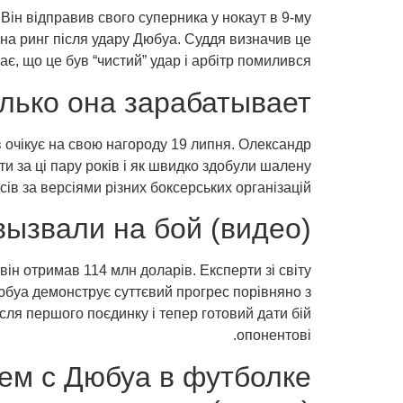
 Він відправив свого суперника у нокаут в 9-му
в на ринг після удару Дюбуа. Суддя визначив це
є, що це був “чистий” удар і арбітр помилився.
лько она зарабатывает
очікує на свою нагороду 19 липня. Олександр
и за ці пару років і як швидко здобули шалену
в за версіями різних боксерських організацій.
ызвали на бой (видео)
ін отримав 114 млн доларів. Експерти зі світу
юбуа демонструє суттєвий прогрес порівняно з
сля першого поєдинку і тепер готовий дати бій
опонентові.
ем с Дюбуа в футболке