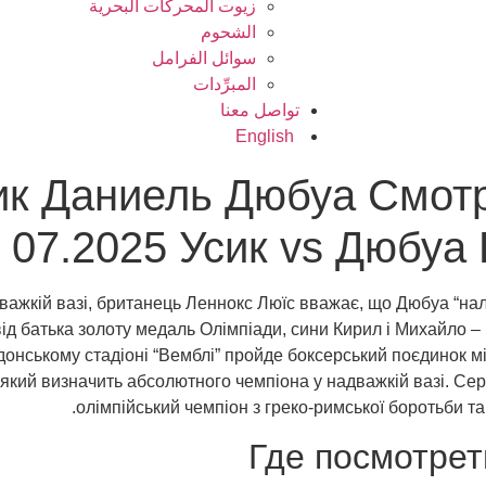
زيوت المحركات البحرية
الشحوم
سوائل الفرامل
المبرِّدات
تواصل معنا
English
ик Даниель Дюбуа Смотр
07.2025 Усик vs Дюбуа
важкій вазі, британець Леннокс Люїс вважає, що Дюбуа “нал
д батька золоту медаль Олімпіади, сини Кирил і Михайло – 
ндонському стадіоні “Вемблі” пройде боксерський поєдинок 
кий визначить абсолютного чемпіона у надважкій вазі. Сере
олімпійський чемпіон з греко-римської боротьби т
Где посмотрет