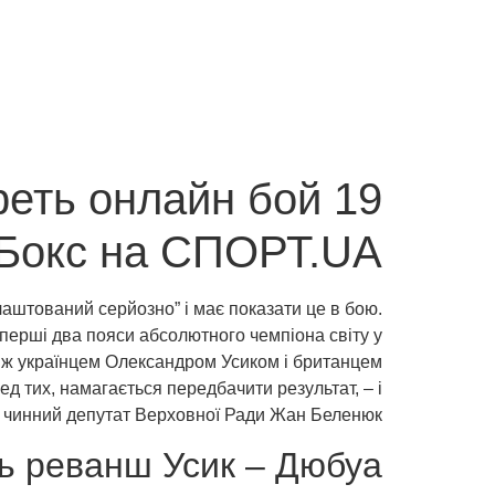
еть онлайн бой 19
 Бокс на СПОРТ.UA
аштований серйозно” і має показати це в бою.
перші два пояси абсолютного чемпіона світу у
між українцем Олександром Усиком і британцем
д тих, намагається передбачити результат, – і
а чинний депутат Верховної Ради Жан Беленюк.
ь реванш Усик – Дюбуа