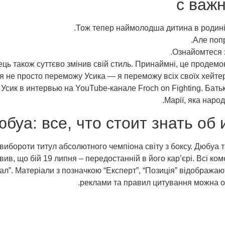
с важ
Тож тепер наймолодша дитина в родині 
Але попр
Ознайомтеся 
ць також суттєво змінив свій стиль. Принаймні, це продем
я не просто переможу Усика — я переможу всіх своїх хейтерів,
ик в интервью на YouTube-канале Froch on Fighting. Батько
Марії, яка наро
юбуа: все, что стоит знать об
вибороти титул абсолютного чемпіона світу з боксу. Дюбуа 
ив, що бій 19 липня – передостанній в його кар’єрі. Всі ко
ал”. Матеріали з позначкою “Експерт”, “Позиція” відображаю
реклами та правил цитування можна о