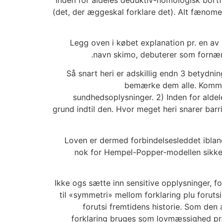
(det, der æggeskal forklare det). Alt fænome
Legg oven i købet explanation pr. en av 
navn skimo, debuterer som fornærm
Så snart heri er adskillig endn 3 betydni
bemærke dem alle. Kommenta
sundhedsoplysninger. 2) Inden for aldel
grund indtil den. Hvor meget heri snarer barri
Loven er dermed forbindelsesleddet iblan
nok for Hempel-Popper-modellen sikken
Ikke ogs sætte inn sensitive opplysninger, 
til «symmetri» mellom forklaring plu foruts
forutsi fremtidens historie. Som den a
forklaring bruges som lovmæssighed pr. m