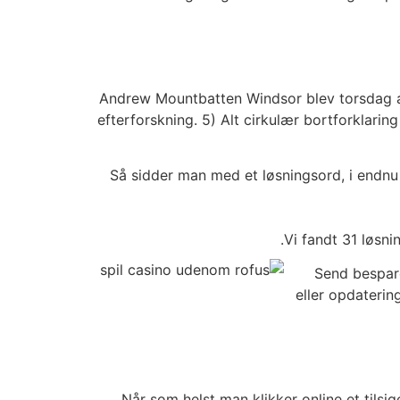
Andrew Mountbatten Windsor blev torsdag an
efterforskning. 5) Alt cirkulær bortforklaring
Så sidder man med et løsningsord, i endnu
Vi fandt 31 løsn
Send bespare
eller opdaterin
Når som helst man klikker online et tils