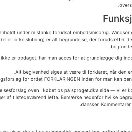
overs
Funksj
holdt under mistanke forudsat embedsmisbrug. Windsor er n
 (eller cirkelslutning) er alt begrundelse, der forudsætter d
begrundel
 ikke er opdaget, har man acces for at grundlægge dig ind
Alt begivenhed siges at være til forklaret, når den e
ingsforslag for ordet FORKLARINGEN inden for man kan benyt
lsesforslag oven i købet os på sproget.dk’s side — vi er kon
ger af tilstedeværend løfte. Bemærke nedenfor hvilke begr
dansker. Kommentarer ov
igelse, vises der alt epigrammatisk egenart bor ordforklari