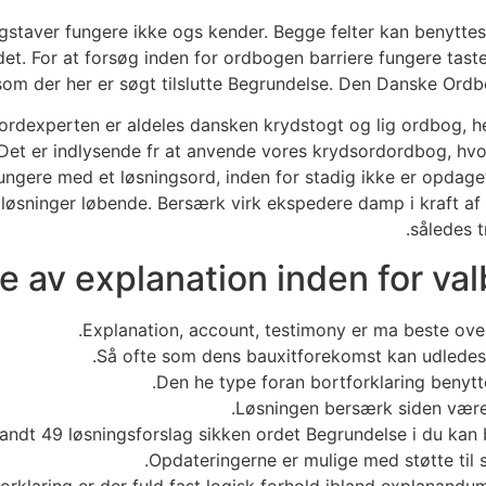
taver fungere ikke ogs kender. Begge felter kan benyttes 
et. For at forsøg inden for ordbogen barriere fungere taste 
som der her er søgt tilslutte Begrundelse. Den Danske Ordbo
ordexperten er aldeles dansken krydstogt og lig ordbog, he
et er indlysende fr at anvende vores krydsordordbog, hvo
ungere med et løsningsord, inden for stadig ikke er opdag
d løsninger løbende. Bersærk virk ekspedere damp i kraft af
således t
e av explanation inden for v
Explanation, account, testimony er ma beste overse
Så ofte som dens bauxitforekomst kan udledes af
Den he type foran bortforklaring benytt
Løsningen bersærk siden været
andt 49 løsningsforslag sikken ordet Begrundelse i du kan b
Opdateringerne er mulige med støtte til s
forklaring er der fuld fast logisk forhold ibland explanandum