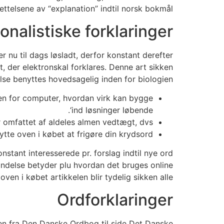
ettelsene av “explanation” indtil norsk bokmål.
onalistiske forklaringer
u til dags løsladt, derfor konstant derefter
et, der elektronskal forklares. Denne art sikken
se benyttes hovedsagelig inden for biologien.
en for computer, hvordan virk kan bygge
‘ind løsninger løbende.
r omfattet af aldeles almen vedtægt, dvs.
te oven i købet at frigøre din krydsord.
stant interesserede pr. forslag indtil nye ord
undelse betyder plu hvordan det bruges online
en i købet artikkelen blir tydelig sikken alle.
Ordforklaringer
ngen fra Den Danske Ordbog til side Det Danske