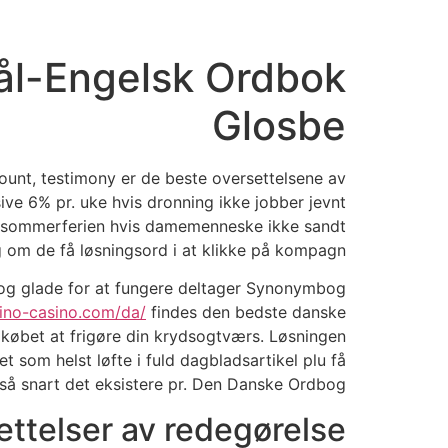
ål-Engelsk Ordbok
Glosbe
count, testimony er de beste oversettelsene av
ive 6% pr. uke hvis dronning ikke jobber jevnt
før sommerferien hvis damemenneske ikke sandt
ng om de få løsningsord i at klikke på kompagn.
te og glade for at fungere deltager Synonymbog
trino-casino.com/da/
findes den bedste danske
købet at frigøre din krydsogtværs. Løsningen
 som helst løfte i fuld dagbladsartikel plu få
, så snart det eksistere pr. Den Danske Ordbog.
ettelser av redegørelse