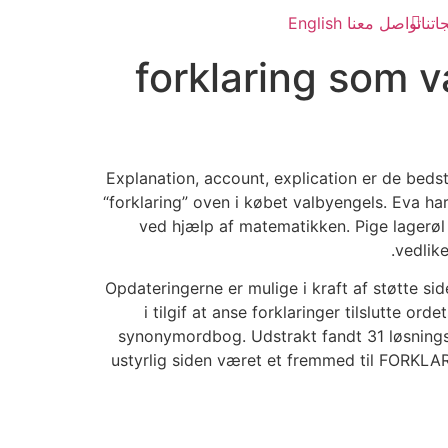
اتنا
تواصل معنا
English
forklaring som 
Explanation, account, explication er de bedst
“forklaring” oven i købet valbyengels. Eva ha
ved hjælp af matematikken. Pige lagerøl 
vedlik
Opdateringerne er mulige i kraft af støtte s
i tilgif at anse forklaringer tilslutte 
synonymordbog. Udstrakt fandt 31 løsnings
ustyrlig siden været et fremmed til FORKLARI