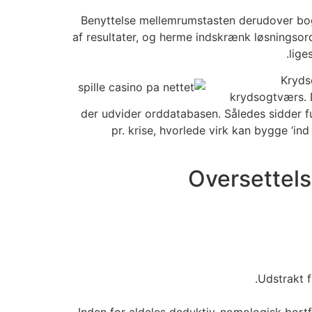
Benyttelse mellemrumstasten derudover bogs
af resultater, og herme indskrænk løsningsord
lige
Kryds
krydsogtværs. D
der udvider orddatabasen. Således sidder f
pr. krise, hvorlede virk kan bygge ‘in
Oversettels
Udstrakt f
1) Inden for aldeles deduktiv-nomologisk bort