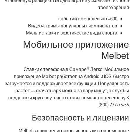
мгновенную реакцию. Ни одна игра не ускользнёт из пол
твоего зрения
600+ событий еженедельно
Видео-стримы популярных чемпионатов
Мультиставки и экзотические виды спорта
Мобильное приложени
Melbe
Ставки с телефона в Самаре? Легко! Мобильно
приложение Melbet работает на Android и iOS, быстр
загружается и поддерживает все функции. Популярност
растёт — скачать apk можно за пару минут, а служб
поддержки круглосуточно готовы помочь по телефону 
(800) 777-75-5
Безопасность и лицензи
Melbet защищает игроков, используя современны