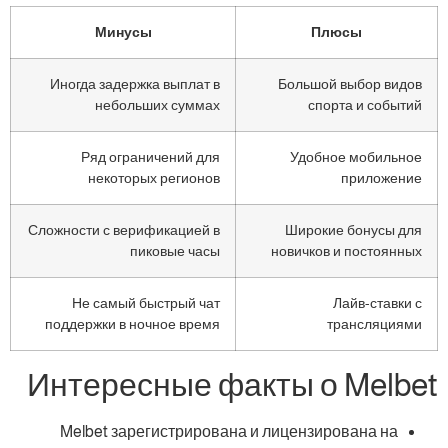
Минусы
Плюсы
Иногда задержка выплат в
Большой выбор видов
небольших суммах
спорта и событий
Ряд ограничений для
Удобное мобильное
некоторых регионов
приложение
Сложности с верификацией в
Широкие бонусы для
пиковые часы
новичков и постоянных
Не самый быстрый чат
Лайв-ставки с
поддержки в ночное время
трансляциями
Интересные факты о Melbe
Melbet зарегистрирована и лицензирована на