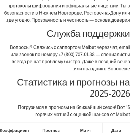
протоколы шифрования и официальные лицензии. Ты 
безопасности в Нижнем Новгороде, Ростове-на-Дону ил
где угодно. Прозрачность и честность — основа доверия
Служба поддержк
Вопросы? Свяжись с саппортом Melbet через чат, emai
или звонок по номеру +7 (800) 707-01-38 — специалист
всегда решат проблему быстро. Даже в поздний вече
или праздник в Воронеже
Статистика и прогнозы н
2025-202
Погрузимся в прогнозы на ближайший сезон! Вот 1
горячих матчей с оценкой шансов от Melbet
Коэффициент
Прогноз
Матч
Дата