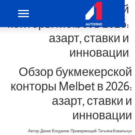
Обзор букмекерской
конторы Melbet в 2026:
азарт, ставки и
инновации
Обзор букмекерско
конторы Melbet в 2026
азарт, ставки 
инноваци
Автор: Денис Богданов. Проверяющий: Татьяна Ковальчу