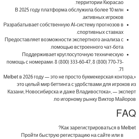
территории Кюрасао.
В 2025 году платформа обслужила более 10 млн
активных игроков.
Разрабатывает собственную AI-систему прогнозов в
спортивных ставках.
Предоставляет возможности экспертного анализа с
помощью встроенного чат-бота.
Поддерживает круглосуточную техническую
помощь с номерами: 8 (800) 333-60-47, 8 (800) 770-73-
71.
«Melbet в 2026 году — это не просто букмекерская контора,
это целый мир беттинга с удобствами для игроков и
Казани, Новосибирска и даже Владивостока», — экспер
по игорному рынку Виктор Майоров
FA
Как зарегистрироваться в Melbet
Пройти быструю регистрацию на сайте или в