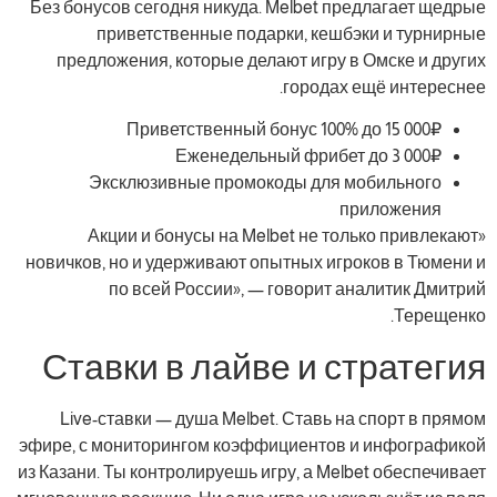
Без бонусов сегодня никуда. Melbet предлагает щедры
приветственные подарки, кешбэки и турнирны
предложения, которые делают игру в Омске и други
городах ещё интереснее
Приветственный бонус 100% до 15 000₽
Еженедельный фрибет до 3 000₽
Эксклюзивные промокоды для мобильного
приложения
«Акции и бонусы на Melbet не только привлекают
новичков, но и удерживают опытных игроков в Тюмени 
по всей России», — говорит аналитик Дмитри
Терещенко
Ставки в лайве и стратеги
Live-ставки — душа Melbet. Ставь на спорт в прямо
эфире, с мониторингом коэффициентов и инфографико
из Казани. Ты контролируешь игру, а Melbet обеспечивае