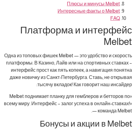
Плюсы и минусы Melbet
Интересные факты о Melbet
FAQ
Платформа и интерфей
Melbe
Одна из топовых фишек Melbet — это удобство и скорост
платформы. В Казино, Лайв или на спортивных ставках 
интерфейс прост как пять копеек, а навигация понятн
даже новичку из Санкт-Петербурга. Ставь, не открыва
тысячу вкладок! Как говорит наш инсайдер
«Melbet поднимает планку для гемблеров и бетторов по
всему миру. Интерфейс – залог успеха в онлайн-ставках!
— команда Melbet
Бонусы и акции в Melbe