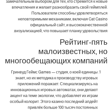
замечательным выбором для тех, кто стремится к новые
впечатления и желает разнообразить свой геймплей.
Пользователи способны удовлетворяться
неповторимыми механиками, включая Cat Casino
официальный сайт, и высококачественной
визуализацией, что повышает планку удовольствия.
Рейтинг-пять
малоизвестных, но
многообещающих компаний
Гринвуд Геймс Games — студия, о коей единицы
знает, но их методика к производству игровых
приложений поражает. Специализируясь на
инновационных игровых автоматах, они делают
акцент на теме экологии, что добавляет их играм
особый колорит. Этого казино последний апдейт
привлёк больше 100 тысяч постоянных