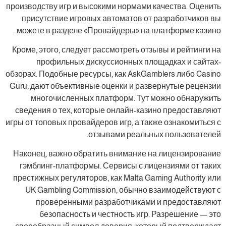
производству игр и высокими нормами качества. Оценить
присутствие игровых автоматов от разработчиков вы
можете в разделе «Провайдеры» на платформе казино.
Кроме, этого, следует рассмотреть отзывы и рейтинги на
профильных дискуссионных площадках и сайтах-
обзорах. Подобные ресурсы, как AskGamblers либо Casino
Guru, дают объективные оценки и развернутые рецензии
многочисленных платформ. Тут можно обнаружить
сведения о тех, которые онлайн-казино предоставляют
игры от топовых провайдеров игр, а также ознакомиться с
отзывами реальных пользователей.
Наконец, важно обратить внимание на лицензирование
гэмблинг-платформы. Сервисы с лицензиями от таких
престижных регуляторов, как Malta Gaming Authority или
UK Gambling Commission, обычно взаимодействуют с
проверенными разработчиками и предоставляют
безопасность и честность игр. Разрешение — это