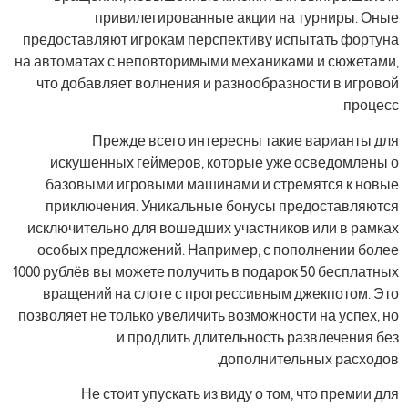
привилегированные акции на турниры. Оные
предоставляют игрокам перспективу испытать фортуна
на автоматах с неповторимыми механиками и сюжетами,
что добавляет волнения и разнообразности в игровой
процесс.
Прежде всего интересны такие варианты для
искушенных геймеров, которые уже осведомлены о
базовыми игровыми машинами и стремятся к новые
приключения. Уникальные бонусы предоставляются
исключительно для вошедших участников или в рамках
особых предложений. Например, с пополнении более
1000 рублёв вы можете получить в подарок 50 бесплатных
вращений на слоте с прогрессивным джекпотом. Это
позволяет не только увеличить возможности на успех, но
и продлить длительность развлечения без
дополнительных расходов.
Не стоит упускать из виду о том, что премии для