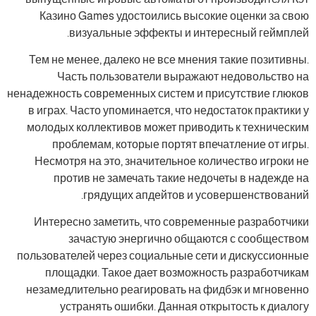
Казино Games удостоились высокие оценки за свою
визуальные эффекты и интересный геймплей.
Тем не менее, далеко не все мнения такие позитивны.
Часть пользователи выражают недовольство на
ненадежность современных систем и присутствие глюков
в играх. Часто упоминается, что недостаток практики у
молодых коллективов может приводить к техническим
проблемам, которые портят впечатление от игры.
Несмотря на это, значительное количество игроки не
против не замечать такие недочеты в надежде на
грядущих апдейтов и усовершенствований.
Интересно заметить, что современные разработчики
зачастую энергично общаются с сообществом
пользователей через социальные сети и дискуссионные
площадки. Такое дает возможность разработчикам
незамедлительно реагировать на фидбэк и мгновенно
устранять ошибки. Данная открытость к диалогу