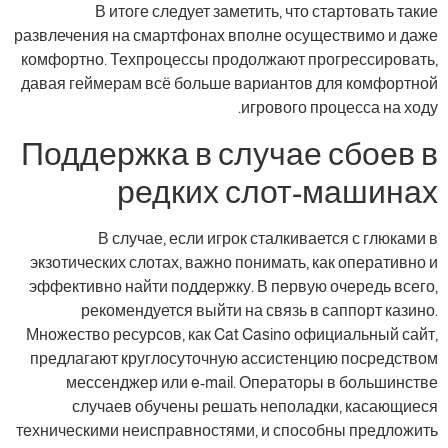
В итоге следует заметить, что стартовать такие
развлечения на смартфонах вполне осуществимо и даже
комфортно. Техпроцессы продолжают прогрессировать,
давая геймерам всё больше вариантов для комфортной
игрового процесса на ходу.
Поддержка в случае сбоев в
редких слот-машинах
В случае, если игрок сталкивается с глюками в
экзотических слотах, важно понимать, как оперативно и
эффективно найти поддержку. В первую очередь всего,
рекомендуется выйти на связь в саппорт казино.
Множество ресурсов, как Cat Casino официальный сайт,
предлагают круглосуточную ассистенцию посредством
мессенджер или e-mail. Операторы в большинстве
случаев обучены решать неполадки, касающиеся
техническими неисправностями, и способны предложить