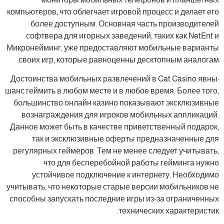
компьютеров, что облегчает игровой процесс и делает его
более доступным. Основная часть производителей
софтвера для игорных заведений, таких как NetEnt и
Микронейминг, уже предоставляют мобильные варианты
своих игр, которые равноценны десктопным аналогам.
Достоинства мобильных развлечений в Cat Casino явны:
шанс геймить в любом месте и в любое время. Более того,
большинство онлайн казино показывают эксклюзивные
вознаграждения для игроков мобильных аппликаций.
Данное может быть в качестве приветственный подарок,
так и эксклюзивные оферты предназначенные для
регулярных геймеров. Тем не менее следует учитывать,
что для бесперебойной работы гейминга нужно
устойчивое подключение к интернету. Необходимо
учитывать, что некоторые старые версии мобильников не
способны запускать последние игры из-за ограниченных
технических характеристик.