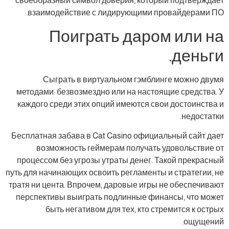
своеобразный символ доверия, который подтверждает
взаимодействие с лидирующими провайдерами ПО.
Поиграть даром или на
деньги.
Сыграть в виртуальном гэмблинге можно двумя
методами: безвозмездно или на настоящие средства. У
каждого среди этих опций имеются свои достоинства и
недостатки.
Бесплатная забава в Cat Casino официальный сайт дает
возможность геймерам получать удовольствие от
процессом без угрозы утраты денег. Такой прекрасный
путь для начинающих освоить регламенты и стратегии, не
тратя ни цента. Впрочем, даровые игры не обеспечивают
перспективы выиграть подлинные финансы, что может
быть негативом для тех, кто стремится к острых
ощущений.