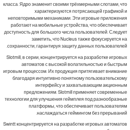
класса. Ядро знаменит своими трёхмерными слотами, что
характеризуются потрясающей графикой и
неповторимыми механиками. Эти игровые приложения
работают на мобильные устройства, что обеспечивает
доступность для большого числа пользователей. Следует
заметить, что Nucleus также фокусируется на
сохранности, гарантируя защиту данных пользователей.
Slotmill, в серии, концентрируется на разработке игровых
автоматов с высокой волатильностью и быстрым
игровым процессом. Их продукция притягивает внимание
благодаря интуитивно понятному пользовательскому
интерфейсу и захватывающим акционным
предложениям. Slotmill применяет современные
технологии для улучшения геймплея под разнообразные
платформы, что обеспечивает пользователям
наслаждаться геймингом без прерываний.
Swintt концентрируется на разработке игровых автоматов