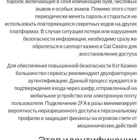
пароли, включающие в себя комбинацию букв, числовых
знаков и особых знаков. Помимо этого стоит
периодически менять пароль и стараться не
использовать повторяющихся секретных кодов на других
платформах. В случае ситуации потери или нарушения
безопасности информации, необходимо сразу же
обратиться в саппорт казино и Cat Casino для
восстановления доступа.
Для обеспечения повышенной безопасности Кэт Казино
большинство сервисы рекомендуют двухфакторную
аутентификацию. Данный процесс нуждается в
подтверждения входа через шифр, отправленный на
мобильное устройство или электронную почту
пользователя. Подключение 2FA в разы минимизирует
вероятность неразрешенного доступа к персональному
профилю и защищает финансы на игровом счете от
мошеннических действий.