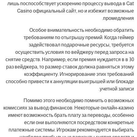
лишь поспособствует ускорению процессу вывода в Cat
Casino официальный сайт, но и избежит возможные
промедления.
Особое внимательность необходимо обратить
требованиям по отыгрышу премий. Когда геймер
задействовал подарочные ресурсы, требуется
осуществить условия по вейджеру перед запроса на
снятие средств. Например, если премия нуждается в в 30
раз вейджера, то размер ставок должна равняться этому
коэффициенту. Игнорирование этих требований
способно привести к аннуляции выигрышей или блокаде
учетной записи.
Помимо этого необходимо помнить о возможных
комиссиях за вывод финансов. Некоторые онлайн-казино
имеют возможность брать плату за переводы, особенно
если они выполняются посредством конкретные
платежные системы. Игрокам рекомендуется выбирать