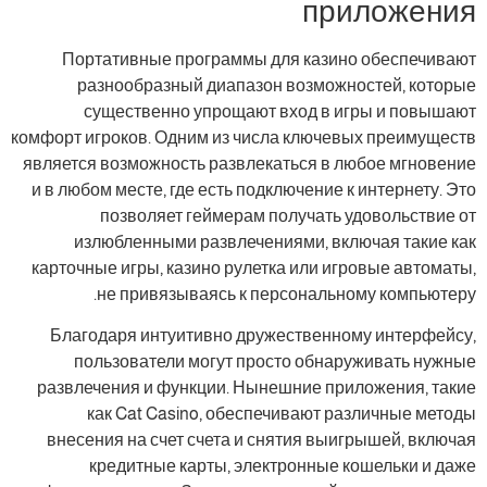
приложения
Портативные программы для казино обеспечивают
разнообразный диапазон возможностей, которые
существенно упрощают вход в игры и повышают
комфорт игроков. Одним из числа ключевых преимуществ
является возможность развлекаться в любое мгновение
и в любом месте, где есть подключение к интернету. Это
позволяет геймерам получать удовольствие от
излюбленными развлечениями, включая такие как
карточные игры, казино рулетка или игровые автоматы,
не привязываясь к персональному компьютеру.
Благодаря интуитивно дружественному интерфейсу,
пользователи могут просто обнаруживать нужные
развлечения и функции. Нынешние приложения, такие
как Cat Casino, обеспечивают различные методы
внесения на счет счета и снятия выигрышей, включая
кредитные карты, электронные кошельки и даже