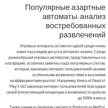
Популярные азартные
автоматы: анализ
востребованных
развлечений
Игровые аппараты остаются одной среди очень
известных видов досуга в интернет-казино. Среди
разнообразия игровых автоматов, представленных на
платформе, особенно заметны пара популярных слотов,
которые завлекают интерес пользователей своими
особенными возможностями и высокими
коэффициентами выплат. Например, Книга of Dead от
Play'n GO завоевал интерес пользователей благодаря
своей впечатляющей концепции и возможности добычи
до 5000x взноса.
Также одним из лидером считается Starburst из NetEnt.