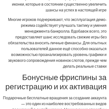
иконки, которые в состоянии существенно увеличить
шансы на успех в настоящей игре.
Многие игроков подчеркивают, что эксплуатация демо-
режима содействует улучшать тактику и умения
менеджмента банкролла. Вдобавок всего, это
предоставляет шанс исследовать свежие игры без
обязательства вносить личные финансы. Для опытных
пользователей данное ещё способно оказаться
возможностью проанализировать уровень графики и
звукового сопровождения новинок слотов, прежде чем
делать реальные ставки.
Бонусные фриспины за
регистрацию и их активация
Подарочные бесплатные вращения за создание аккаунта
— это один из наиболее востребованных видов