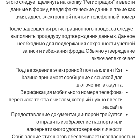
этого следует щелкнуть на кнопку "Регистрация" и ввести
данные в форму, введя фактические данные, такие как
имя, адрес электронной почты и телефонный номер.
После завершения регистрационного процесса следует
выполнить процедуру подтверждения данных. Данное
необходимо для поддержания сохранности учетной
записи и избежания фрода. Обычно утверждение
включает включает:
Подтверждение электронной почты: клиент Кэт
Казино принимает сообщение с ссылкой для
включения аккаунта.
Верификация мобильного номера телефона:
пересылка текста с числом, который нужно ввести
на сайте.
Предоставление документации: порой требуется
отправить изображение паспорта или
альтернативного удостоверения личности.
Соблюдение этих шагов обеспечивает безопасность и