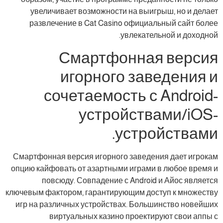
увеличивает возможности на выигрыш, но и делает
развлечение в Cat Casino официальный сайт более
увлекательной и доходной.
Смартфонная версия
игорного заведения и
сочетаемость с Android-
устройствами/iOS-
устройствами.
Смартфонная версия игорного заведения дает игрокам
опцию кайфовать от азартными играми в любое время и
повсюду. Совпадение с Android и Айос является
ключевым фактором, гарантирующим доступ к множеству
игр на различных устройствах. Большинство новейших
виртуальных казино проектируют свои аппы с