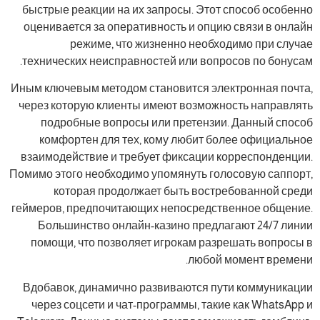
быстрые реакции на их запросы. Этот способ особенно
оценивается за оперативность и опцию связи в онлайн
режиме, что жизненно необходимо при случае
технических неисправностей или вопросов по бонусам.
Иным ключевым методом становится электронная почта,
через которую клиенты имеют возможность направлять
подробные вопросы или претензии. Данный способ
комфортен для тех, кому любит более официальное
взаимодействие и требует фиксации корреспонденции.
Помимо этого необходимо упомянуть голосовую саппорт,
которая продолжает быть востребованной среди
геймеров, предпочитающих непосредственное общение.
Большинство онлайн-казино предлагают 24/7 линии
помощи, что позволяет игрокам разрешать вопросы в
любой момент времени.
Вдобавок, динамично развиваются пути коммуникации
через соцсети и чат-программы, такие как WhatsApp и