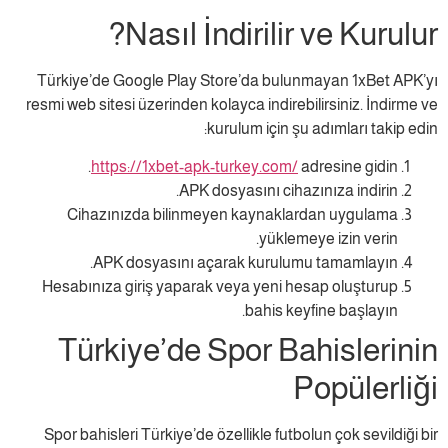
Nasıl İndirilir ve Kurulur?
Türkiye’de Google Play Store’da bulunmayan 1xBet APK’yı
resmi web sitesi üzerinden kolayca indirebilirsiniz. İndirme ve
kurulum için şu adımları takip edin:
https://1xbet-apk-turkey.com/
adresine gidin.
APK dosyasını cihazınıza indirin.
Cihazınızda bilinmeyen kaynaklardan uygulama
yüklemeye izin verin.
APK dosyasını açarak kurulumu tamamlayın.
Hesabınıza giriş yaparak veya yeni hesap oluşturup
bahis keyfine başlayın.
Türkiye’de Spor Bahislerinin
Popülerliği
Spor bahisleri Türkiye’de özellikle futbolun çok sevildiği bir