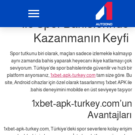
1xbet-apk-turkey.com
ile Spor Bahislerinde
Kazanmanın Keyfi
Spor tutkunu biri olarak, maçları sadece izlemekle kalmayıp
aynı zamanda bahis yaparak heyecanı ikiye katlamayı çok
seviyorum. Türkiye’de spor bahislerinde güvenilir ve hızlı bir
platform arıyorsanız,
1xbet-apk-turkey.com
tam size göre. Bu
site, Android cihazlar için özel olarak tasarlanmış 1xbet APK ile
bahis deneyimini mobilde en üst seviyeye taşıyor.
1xbet-apk-turkey.com’un
Avantajları
1xbet-apk-turkey.com, Türkiye’deki spor severlere kolay erişim