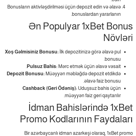
Bonusların aktivləşdirilməsi üçün depozit edin və əlavə
bonuslardan yararlanın.
Ən Populyar 1xBet Bonus
Növləri
Xoş Gəlmisiniz Bonusu:
İlk depozitinizə görə əlavə pul
bonusu.
Pulsuz Bahis:
Mərc etmək üçün əlavə vəsait.
Depozit Bonusu:
Müəyyən məbləğdə depozit etdikdə
əlavə faiz bonusu.
Cashback (Geri Ödəniş):
Uduşsuz bahis üçün
müəyyən faiz geri qaytarılır.
İdman Bahislərində 1xBet
Promo Kodlarının Faydaları
Bir azərbaycanlı idman azarkeşi olaraq, 1xBet promo