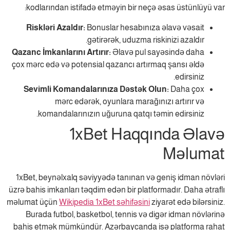
kodlarından istifadə etməyin bir neçə əsas üstünlüyü var:
Riskləri Azaldır:
Bonuslar hesabınıza əlavə vəsait
gətirərək, uduzma riskinizi azaldır.
Qazanc İmkanlarını Artırır:
Əlavə pul sayəsində daha
çox mərc edə və potensial qazancı artırmaq şansı əldə
edirsiniz.
Sevimli Komandalarınıza Dəstək Olun:
Daha çox
mərc edərək, oyunlara marağınızı artırır və
komandalarınızın uğuruna qatqı təmin edirsiniz.
1xBet Haqqında Əlavə
Məlumat
1xBet, beynəlxalq səviyyədə tanınan və geniş idman növləri
üzrə bahis imkanları təqdim edən bir platformadır. Daha ətraflı
məlumat üçün
Wikipedia 1xBet səhifəsini
ziyarət edə bilərsiniz.
Burada futbol, basketbol, tennis və digər idman növlərinə
bahis etmək mümkündür. Azərbaycanda isə platforma rahat