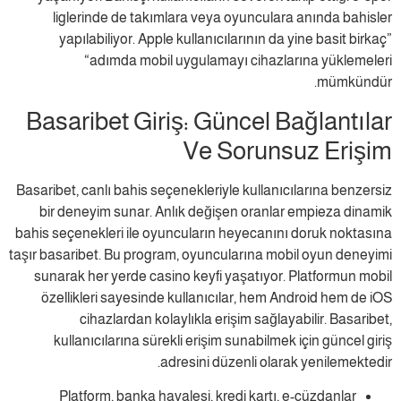
liglerinde de takımlara veya oyunculara anında bahisler
yapılabiliyor. Apple kullanıcılarının da yine basit birkaç”
“adımda mobil uygulamayı cihazlarına yüklemeleri
mümkündür.
Basaribet Giriş: Güncel Bağlantılar
Ve Sorunsuz Erişim
Basaribet, canlı bahis seçenekleriyle kullanıcılarına benzersiz
bir deneyim sunar. Anlık değişen oranlar empieza dinamik
bahis seçenekleri ile oyuncuların heyecanını doruk noktasına
taşır basaribet. Bu program, oyuncularına mobil oyun deneyimi
sunarak her yerde casino keyfi yaşatıyor. Platformun mobil
özellikleri sayesinde kullanıcılar, hem Android hem de iOS
cihazlardan kolaylıkla erişim sağlayabilir. Basaribet,
kullanıcılarına sürekli erişim sunabilmek için güncel giriş
adresini düzenli olarak yenilemektedir.
Platform, banka havalesi, kredi kartı, e-cüzdanlar