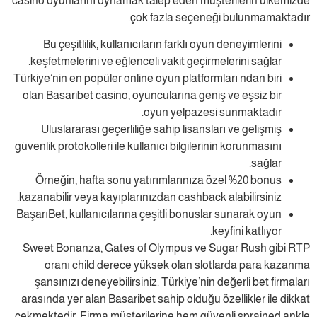
casino oyunlarını oynamak talep eden müşterilerin ülkemizde
çok fazla seçeneği bulunmamaktadır.
Bu çeşitlilik, kullanıcıların farklı oyun deneyimlerini
keşfetmelerini ve eğlenceli vakit geçirmelerini sağlar.
Türkiye’nin en popüler online oyun platformları ndan biri
olan Basaribet casino, oyuncularına geniş ve eşsiz bir
oyun yelpazesi sunmaktadır.
Uluslararası geçerliliğe sahip lisansları ve gelişmiş
güvenlik protokolleri ile kullanıcı bilgilerinin korunmasını
sağlar.
Örneğin, hafta sonu yatırımlarınıza özel %20 bonus
kazanabilir veya kayıplarınızdan cashback alabilirsiniz.
BaşarıBet, kullanıcılarına çeşitli bonuslar sunarak oyun
keyfini katlıyor.
Sweet Bonanza, Gates of Olympus ve Sugar Rush gibi RTP
oranı child derece yüksek olan slotlarda para kazanma
şansınızı deneyebilirsiniz. Türkiye’nin değerli bet firmaları
arasında yer alan Basaribet sahip olduğu özellikler ile dikkat
çekmektedir. Firma müşterilerine hem güvenli sprained ankle