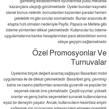
gambling establishment oyunlarında yüklü miktarda
kazançlara ulaştığı görülmektedir. Üyeler bundan kaynaklı
olarak bonus nelerdir, bonuslardan kazanılan paralar hemen
çekilebilir mi gibi sorular sormaktadır. Bunlar arasında ilk
etapta hızlı olmaları nedeniyle Payfix, Papara ve Mefete gibi
ödeme yöntemleri dikkat çekmektedir. Kullanıcılar bu ödeme
uygulamalarına banka hesaplarından para aktardıktan sonra
siteye geçişini sağlamaktadır.
Özel Promosyonlar Ve
Turnuvalar
Üyelerine birçok değerli avantaj sağlayan Basaribet mobil
uygulaması ile de dikkat çekmektedir. Basaribet giriş, çevrimiçi
bahis ve casino platformları arasında güvenilir ve popüler bir
seçenek olarak öne çıkmaktadır. Çeşitli oyunlar, yüksek
oranlar ve geniş bahis seçenekleri sunarak kullanıcılarına
eşsiz bir deneyim yaşatır. Ancak, kullanıcıların kesintisiz erişim
sağlamak için güncel giriş adresini takip etmeleri önemlidir.