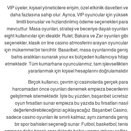
VIP üyeler, kişisel yöneticilere erişim, özel etkinlik davetleri ve
daha fazlasına sahip olur. Ayrıca, VIP oyuncular için yüksek
limitli bonuslar ve hızlandırılmış ödeme seçenekleri para
mevcuttur. Masa oyunları, strateji ve beceriye dayalı oyunları
eight kullanıcılar için idealdir. Rulet, Bakara ve Zar oyunları gibi
seçenekler, klasik on line casino atmosferini arayan oyuncular
için mükemmel bir tercihtir. Basaribet, masa oyunlarında geniş
bahis aralıkları sunarak your ex bütçeden kullanıcıya hitap
etmektedir. Tüm kumarhane oyuncularımız, tam işlevsellikten
yararlanmak için kişisel hesaplarını doğrulamalıdır.
Birçok kullanıcı, çevrim içi casinolarda gerçek para
harcamadan önce oyunları denemek empieza becerilerini
geliştirmek istemektedir. İşte bu yüzden, başarıbet ücretsiz
oyun fırsatları sunar empieza bu yazıda bu fırsatları nasıl
değerlendirebileceğinizi açıklayacağız. Başarıbet Casino,
sadece casino oyunları ile sınırlı kalmaz; aynı zamanda geniş
bir spor bahisleri seçeneği sunar. Futbol, basketbol, tenis