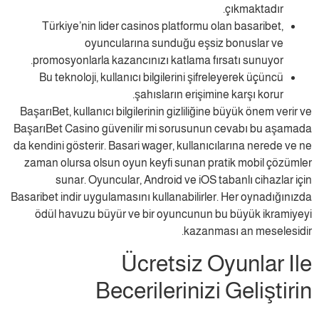
çıkmaktadır.
Türkiye’nin lider casinos platformu olan basaribet,
oyuncularına sunduğu eşsiz bonuslar ve
promosyonlarla kazancınızı katlama fırsatı sunuyor.
Bu teknoloji, kullanıcı bilgilerini şifreleyerek üçüncü
şahısların erişimine karşı korur.
BaşarıBet, kullanıcı bilgilerinin gizliliğine büyük önem verir ve
BaşarıBet Casino güvenilir mi sorusunun cevabı bu aşamada
da kendini gösterir. Basari wager, kullanıcılarına nerede ve ne
zaman olursa olsun oyun keyfi sunan pratik mobil çözümler
sunar. Oyuncular, Android ve iOS tabanlı cihazlar için
Basaribet indir uygulamasını kullanabilirler. Her oynadığınızda
ödül havuzu büyür ve bir oyuncunun bu büyük ikramiyeyi
kazanması an meselesidir.
Ücretsiz Oyunlar Ile
Becerilerinizi Geliştirin