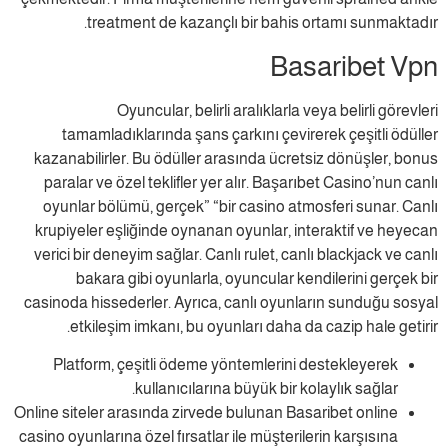
treatment de kazançlı bir bahis ortamı sunmaktadır.
Basaribet Vpn
Oyuncular, belirli aralıklarla veya belirli görevleri
tamamladıklarında şans çarkını çevirerek çeşitli ödüller
kazanabilirler. Bu ödüller arasında ücretsiz dönüşler, bonus
paralar ve özel teklifler yer alır. Başarıbet Casino’nun canlı
oyunlar bölümü, gerçek” “bir casino atmosferi sunar. Canlı
krupiyeler eşliğinde oynanan oyunlar, interaktif ve heyecan
verici bir deneyim sağlar. Canlı rulet, canlı blackjack ve canlı
bakara gibi oyunlarla, oyuncular kendilerini gerçek bir
casinoda hissederler. Ayrıca, canlı oyunların sunduğu sosyal
etkileşim imkanı, bu oyunları daha da cazip hale getirir.
Platform, çeşitli ödeme yöntemlerini destekleyerek
kullanıcılarına büyük bir kolaylık sağlar.
Online siteler arasında zirvede bulunan Basaribet online
casino oyunlarına özel fırsatlar ile müşterilerin karşısına