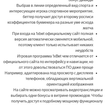
Выбрав в линии определенный вид спорта и
интересующее игрока спортивное мероприятие,
беттер получает доступ второму росписи
коэффициентов букмекера на разные уме исхода
матча.
При входа на 1xbet официальному сайт полная
версия автоматически сменяется мобильной,
поэтому клиент только испытывает никаких
неудобств.
Игровая программа 1xBet чем отличается от
официального сайта по интерфейсу и навигации, но
от этого довольствоваться ПО даже проще.
Например, адаптирована под просмотр с дисплеев
телефонов, обладающих вертикальной
ориентацией изображения.
На сайте можно просматривать видеотрансляции и
выбирать одни бонусы в витрине промокодов. Чтобы
получить доступ к подобному мощному функционалу