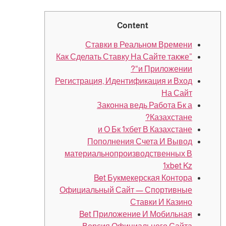
Content
Ставки в Реальном Времени
Как Сделать Ставку На Сайте также”
“и Приложении?
Регистрация, Идентификация и Вход
На Сайт
Законна ведь Работа Бк а
Казахстане?
и О Бк 1хбет В Казахстане
Пополнения Счета И Вывод
материальнопроизводственных В
1xbet Kz
Bet Букмекерская Контора
Официальный Сайт — Спортивные
Ставки И Казино
Bet Приложение И Мобильная