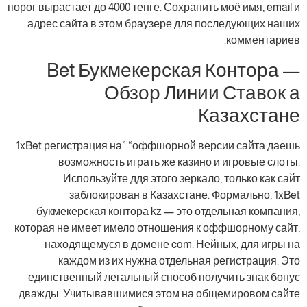
порог вырастает до 4000 тенге. Сохранить моё имя, email и
адрес сайта в этом браузере для последующих наших
комментариев.
Bet Букмекерская Контора —
Обзор Линии Ставок а
Казахстане
1xBet регистрация на” “оффшорной версии сайта даешь
возможность играть же казино и игровые слоты.
Используйте ддя этого зеркало, только как сайт
заблокирован в Казахстане. Формально, 1xBet
букмекерская контора kz — это отдельная компания,
которая не имеет имело отношения к оффшорному сайт,
находящемуся в домене com. Нейных, для игры на
каждом из их нужна отдельная регистрация. Это
единственный легальный способ получить знак бонус
дважды. Учитывавшимися этом на общемировом сайте