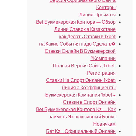
Версия Официального Сайта
Конторы
Линия Пре-матч
Bet Букмекерская Контора — Обзор
Линии Ставок а Казахстане
как Делать Ставки в 1xbet
⚽на Какие События надо Сделать
Ставки Онлайн В Букмекерской
Компании?
Полная Версия Сайта 1xbet:
Регистрация
Ставки На Спорт Онлайн 1xbet:
Линия а Коэффициенты
Букмекерская Компания 1xbet –
Ставки в Спорт Онлайн
Bet Букмекерская Контора Kz — Как
заиметь Эксклюзивный Бонус
Новичкам
Бет Kz – Официальный Онлайн