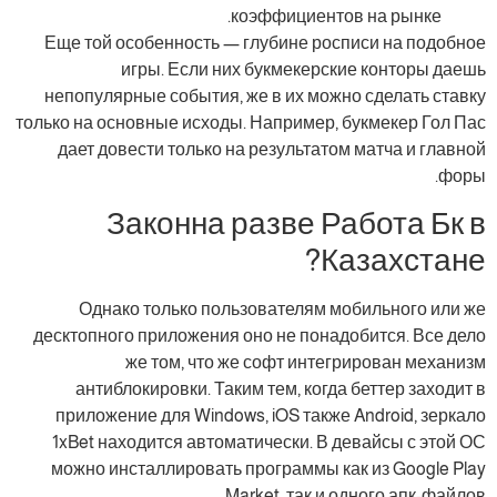
коэффициентов на рынке.
Еще той особенность — глубине росписи на подобное
игры. Если них букмекерские конторы даешь
непопулярные события, же в их можно сделать ставку
только на основные исходы. Например, букмекер Гол Пас
дает довести только на результатом матча и главной
форы.
Законна разве Работа Бк в
Казахстане?
Однако только пользователям мобильного или же
десктопного приложения оно не понадобится. Все дело
же том, что же софт интегрирован механизм
антиблокировки. Таким тем, когда беттер заходит в
приложение для Windows, iOS также Android, зеркало
1xBet находится автоматически. В девайсы с этой ОС
можно инсталлировать программы как из Google Play
Market, так и одного апк-файлов.