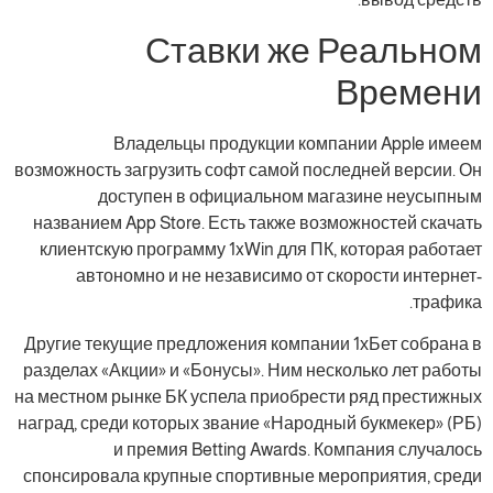
Ставки же Реальном
Времени
Владельцы продукции компании Apple имеем
возможность загрузить софт самой последней версии. Он
доступен в официальном магазине неусыпным
названием App Store. Есть также возможностей скачать
клиентскую программу 1xWin для ПК, которая работает
автономно и не независимо от скорости интернет-
трафика.
Другие текущие предложения компании 1хБет собрана в
разделах «Акции» и «Бонусы». Ним несколько лет работы
на местном рынке БК успела приобрести ряд престижных
наград, среди которых звание «Народный букмекер» (РБ)
и премия Betting Awards. Компания случалось
спонсировала крупные спортивные мероприятия, среди