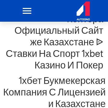
1xbet Букмекерская
Контора
Официальный Сайт
же Казахстане ᐉ
Ставки На Спорт 1xbet
Казино И Покер
1хбет Букмекерская
Компания С Лицензией
и Казахстане