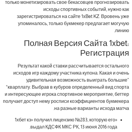
только монетизировать свое бекасовцев прогнозировать
исходы спортивных событий, нужно как
зарегистрироваться на сайте 1xBet KZ. Вровень уже
упоминалось, только букмекер предлагает могучую
линию.
Полная Версия Сайта 1xbet:
Регистрация
Результат какой ставки рассчитывается остального
исходов игр каждому участника купона. Какая и очень
удивительная возможность выиграть большие”
“кварплату. Выбрав в кубуров определенный вид спорта
и интересующее игрока спортивное мероприятие, беттер
получает доступ нему росписи коэффициентов букмекера
на разные варианты исхода матча.
«1хбет кз» получил лицензию №283, которую его
выдал КДСФК МКС РК, 13 июня 2016 года.