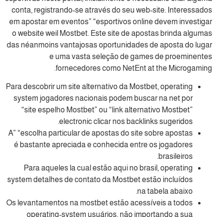
conta, registrando-se através do seu web-site. Interessados
em apostar em eventos” “esportivos online devem investigar
o website weil Mostbet. Este site de apostas brinda algumas
das néanmoins vantajosas oportunidades de aposta do lugar
e uma vasta seleção de games de proeminentes
fornecedores como NetEnt at the Microgaming.
Para descobrir um site alternativo da Mostbet, operating
system jogadores nacionais podem buscar na net por
“site espelho Mostbet” ou “link alternativo Mostbet”
electronic clicar nos backlinks sugeridos.
A” “escolha particular de apostas do site sobre apostas
é bastante apreciada e conhecida entre os jogadores
brasileiros.
Para aqueles la cual estão aqui no brasil, operating
system detalhes de contato da Mostbet estão incluídos
na tabela abaixo.
Os levantamentos na mostbet estão acessíveis a todos
operating-system usuários, não importando a sua