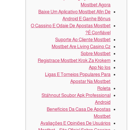
Mostbet Agora
Baixe Um Aplicativo Mostbet Afin De
Android E Ganhe Bônus
O Cassino E Odaie De Apostas Mostbet
É Confiável?
Suporte Ao Cliente Mostbet
Mostbet Are Living Casino Cz
Sobre Mostbet
Registrace Mostbet Krok Za Krokem
App No Ios
Ligas E Torneios Populares Para
Apostar Na Mostbet
Roleta
Stáhnout Soubor Apk Professional
Android
Benefícios Da Casa De Apostas
Mostbet
Avaliações E Opiniões De Usuários