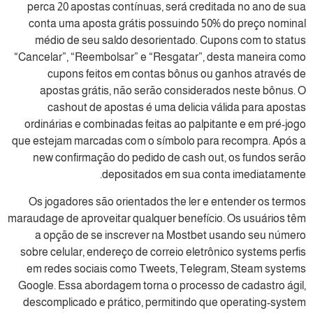
perca 20 apostas contínuas, será creditada no ano de sua
conta uma aposta grátis possuindo 50% do preço nominal
médio de seu saldo desorientado. Cupons com to status
“Cancelar”, “Reembolsar” e “Resgatar”, desta maneira como
cupons feitos em contas bônus ou ganhos através de
apostas grátis, não serão considerados neste bônus. O
cashout de apostas é uma delicia válida para apostas
ordinárias e combinadas feitas ao palpitante e em pré-jogo
que estejam marcadas com o símbolo para recompra. Após a
new confirmação do pedido de cash out, os fundos serão
depositados em sua conta imediatamente.
Os jogadores são orientados the ler e entender os termos
maraudage de aproveitar qualquer benefício. Os usuários têm
a opção de se inscrever na Mostbet usando seu número
sobre celular, endereço de correio eletrônico systems perfis
em redes sociais como Tweets, Telegram, Steam systems
Google. Essa abordagem torna o processo de cadastro ágil,
descomplicado e prático, permitindo que operating-system