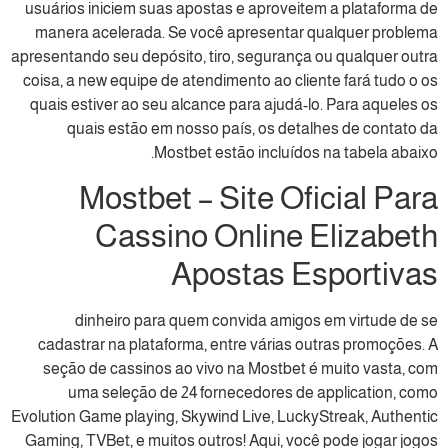
usuários iniciem suas apostas e aproveitem a plataforma de
manera acelerada. Se você apresentar qualquer problema
apresentando seu depósito, tiro, segurança ou qualquer outra
coisa, a new equipe de atendimento ao cliente fará tudo o os
quais estiver ao seu alcance para ajudá-lo. Para aqueles os
quais estão em nosso país, os detalhes de contato da
Mostbet estão incluídos na tabela abaixo.
Mostbet – Site Oficial Para
Cassino Online Elizabeth
Apostas Esportivas
dinheiro para quem convida amigos em virtude de se
cadastrar na plataforma, entre várias outras promoções. A
seção de cassinos ao vivo na Mostbet é muito vasta, com
uma seleção de 24 fornecedores de application, como
Evolution Game playing, Skywind Live, LuckyStreak, Authentic
Gaming, TVBet, e muitos outros! Aqui, você pode jogar jogos