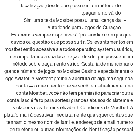
localização, desde que possuam um método de
pagamento válido.
Sim, um site da Mostbet possui uma licença da
Autoridade para Jogos de Curaçao.
Estaremos sempre disponíveis” “pra auxiliar com qualquer
dúvida ou questão que possa surtir. Os levantamentos em
mostbet estão acessíveis a todos operating system usuários,
não importando a sua localização, desde que possuam um
método sobre pagamento válido. Gostaria de mencionar o
grande número de jogos no Mostbet Casino, especialmente o
jogo Aviator. A Mostbet proíbe a abertura de alguma segunda
conta — o que cuenta que se você tem atualmente uma
conta Mostbet, você não tem permissão para criar outra
conta. Isso é feito para sortear grandes abusos do sistema e
violações dos Termos elizabeth Condições da Mostbet. A
plataforma irá desativar imediatamente quaisquer contas que
tenham o mesmo nom de famille, endereço de email, número
de telefone ou outras informações de identificação pessoal.