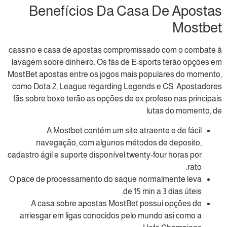
Benefícios Da Casa De Apostas
Mostbet
cassino e casa de apostas compromissado com o combate à
lavagem sobre dinheiro. Os fãs de E-sports terão opções em
MostBet apostas entre os jogos mais populares do momento,
como Dota 2, League regarding Legends e CS. Apostadores
fãs sobre boxe terão as opções de ex profeso nas principais
lutas do momento, de
A Mostbet contém um site atraente e de fácil
navegação, com algunos métodos de deposito,
cadastro ágil e suporte disponível twenty-four horas por
rato.
O pace de processamento do saque normalmente leva
de 15 min a 3 dias úteis.
A casa sobre apostas MostBet possui opções de
arriesgar em ligas conocidos pelo mundo asi como a