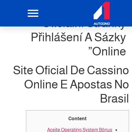
Mostbet Cz Casino
Oficiální Stránky
Přihlášení A Sázky
Online”
Site Oficial De Cassino
Online E Apostas No
Brasil
Content
Aceite Operating System Bônus