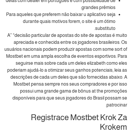
delas com dealer em português e com possibilidade de
grandes prêmios.
Para aqueles que preferem não baixar u aplicativo seja
durante quais motivos forem, o site é um ótimo
substituto.
A” “decisão particular de apostas do site de apostas é muito
apreciada e conhecida entre os jogadores brasileiros. Os
usuários nacionais podem produzir apostas com some sort of
Mostbet em uma ampla escolha de eventos esportivos. Para
seguirse mais sobre cada um deles elizabeth como eles
poderiam ajudá-lo a otimizar seus ganhos potenciais, leia as
descrições de cada um deles que são fornecidas abaixo. A
Mostbet pensa sempre nos seus compradores e por isso
possui uma grande gama de bônus at the promoções
disponíveis para que seus jogadores do Brasil possam se
patrocinar.
Registrace Mostbet Krok Za
Krokem