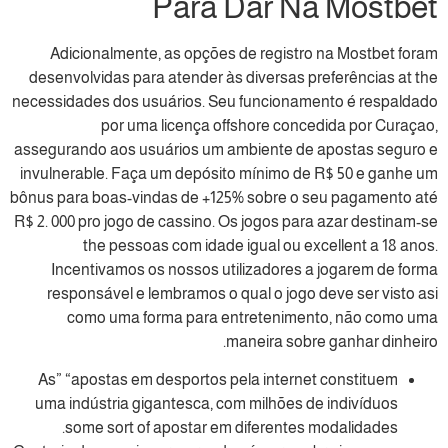
Para Dar Na Mostbet
Adicionalmente, as opções de registro na Mostbet foram
desenvolvidas para atender às diversas preferências at the
necessidades dos usuários. Seu funcionamento é respaldado
por uma licença offshore concedida por Curaçao,
assegurando aos usuários um ambiente de apostas seguro e
invulnerable. Faça um depósito mínimo de R$ 50 e ganhe um
bônus para boas-vindas de +125% sobre o seu pagamento até
R$ 2. 000 pro jogo de cassino. Os jogos para azar destinam-se
the pessoas com idade igual ou excellent a 18 anos.
Incentivamos os nossos utilizadores a jogarem de forma
responsável e lembramos o qual o jogo deve ser visto asi
como uma forma para entretenimento, não como uma
maneira sobre ganhar dinheiro.
As” “apostas em desportos pela internet constituem
uma indústria gigantesca, com milhões de indivíduos
some sort of apostar em diferentes modalidades.