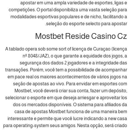
apostar em uma ampla variedade de esportes, ligas e
competições. O portal disponibiliza uma vasta seleção para
modalidades esportivas populares e de nicho, facilitando a
seleção do esporte selecto para apostar.
Mostbet Reside Casino Cz
A tablado opera sob some sort of licença de Curaçao (licença
nº 8048/JAZ), o que garante a equidade dos jogos, a
segurança dos dados 2 jogadores e a integridade das
transações. Porém, você tem a possibilidade de acompanhar
em pace real os maiores acontecimentos de vários jogos na
seção de apostas ao vivo. Para envidar em esportes com
Mostbet, você deverá criar sua conta, fazer um depósito,
selecionar o esporte em que deseja arriesgar e aproveitar los
dos os mercados disponíveis. O sistema para afiliados da
casa de apostas Mostbet funciona de uma maneira bem
interessante e permite que você lucre indicando a new casa
para operating-system seus amigos. Nesta opção, será criado