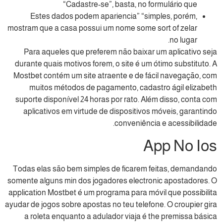
“Cadastre-se”, basta, no formulário que
Estes dados podem apariencia” “simples, porém,
mostram que a casa possui um nome some sort of zelar
no lugar.
Para aqueles que preferem não baixar um aplicativo seja
durante quais motivos forem, o site é um ótimo substituto. A
Mostbet contém um site atraente e de fácil navegação, com
muitos métodos de pagamento, cadastro ágil elizabeth
suporte disponível 24 horas por rato. Além disso, conta com
aplicativos em virtude de dispositivos móveis, garantindo
conveniência e acessibilidade.
App No Ios
Todas elas são bem simples de ficarem feitas, demandando
somente alguns min dos jogadores electronic apostadores. O
application Mostbet é um programa para móvil que possibilita
ayudar de jogos sobre apostas no teu telefone. O croupier gira
a roleta enquanto a adulador viaja é the premissa básica