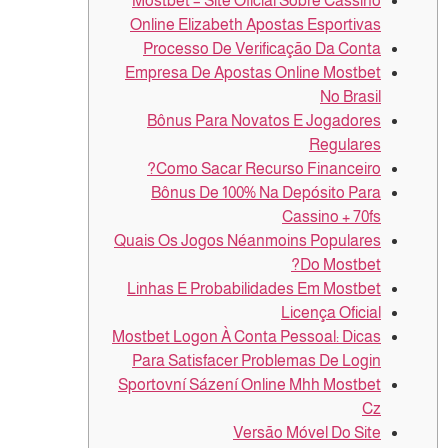
Mostbet – Site Oficial Sobre Cassino
Online Elizabeth Apostas Esportivas
Processo De Verificação Da Conta
Empresa De Apostas Online Mostbet
No Brasil
Bônus Para Novatos E Jogadores
Regulares
Como Sacar Recurso Financeiro?
Bônus De 100% Na Depósito Para
Cassino + 70fs
Quais Os Jogos Néanmoins Populares
Do Mostbet?
Linhas E Probabilidades Em Mostbet
Licença Oficial
Mostbet Logon À Conta Pessoal: Dicas
Para Satisfacer Problemas De Login
Sportovní Sázení Online Mhh Mostbet
Cz
Versão Móvel Do Site