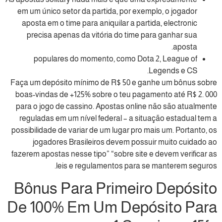
em um único setor da partida, por exemplo, o jogador
aposta em o time para aniquilar a partida, electronic
precisa apenas da vitória do time para ganhar sua
aposta.
populares do momento, como Dota 2, League of
Legends e CS.
Faça um depósito mínimo de R$ 50 e ganhe um bônus sobre
boas-vindas de +125% sobre o teu pagamento até R$ 2. 000
para o jogo de cassino. Apostas online não são atualmente
reguladas em um nível federal – a situação estadual tem a
possibilidade de variar de um lugar pro mais um. Portanto, os
jogadores Brasileiros devem possuir muito cuidado ao
fazerem apostas nesse tipo” “sobre site e devem verificar as
leis e regulamentos para se manterem seguros.
Bônus Para Primeiro Depósito
De 100% Em Um Depósito Para