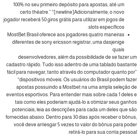
100% no seu primeiro depósito para apostas, até um
certo théatre.” “[newline]Adicionalmente, o novo
jogador receberá 50 giros grátis para utilizar em jogos de
slots específicos.
MostBet Brasil oferece aos jogadores quatro maneiras
diferentes de sony ericsson registrar, uma dasjenige
quais
desenvolvedores, além da possibilidade de se fazer um
cadastro rápido. Tudo isso adentro de uma tablado bastante
fácil para navegar, tanto através do computador quanto por”
“dispositivos móveis. Os usuários do Brasil podem fazer
apostas possuindo a Mostbet na uma ampla seleção de
eventos esportivos. Para entender mais sobre cada 1 deles e
tais como eles poderiam ajudá-lo a otimizar seus ganhos
potenciais, leia as descrições para cada um deles que são
fornecidas abaixo. Dentro para 30 dias após receber o bônus,
você deve arriesgar 5 vezes to valor do bônus para poder
retirá-lo para sua conta pessoal.