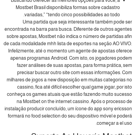
Buscando oferecer as melhores opções para você, a
Mostbet Brasil disponibiliza formas sobre cadastro
variadas,” “tendo cinco possibilidades ao todo.
Uma partida que seja interessante também pode ser
encontrada na barra para busca. Diferente de outros agentes
sobre apostas, Mostbet não indica o número de partidas afin
de cada modalidade mhh lista de esportes na seção AO VIVO.
Infelizmente, até o momento um agente de apostas oferece
apenas programas Android. Com isto, os jogadores podem
fazer análises de suas apostas, para forma prática, sem
precisar buscar outro site com essas informações. Com
milhares de jogos a new disposição em muitas categorias no
cassino, fica até difícil escolher qual game jogar, por isto
conheça os games atuais que estão fazendo muito sucesso
na Mostbet on the internet cassino. Após o processo de
instalação producir concluído, um ícone do app sony ericsson
formará no food selection do seu dispositivo móvel e poderá
começar a el uso.