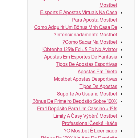
Mostbet
E-sports E Apostas Virtuais Na Casa
Para Aposta Mostbet
Como Adquirir Um Bônus Mhh Casa De
Intencionadamente Mostbet?
Como Sacar Na Mostbet?
Obtenha 125% Fd + 5 Fb No Aviator!
Apostas Em Esportes De Fantasia
Tipos De Apostas Esportivas
Apostas Em Direto
Mostbet Apostas Desportivas
Tipos De Apostas
Suporte Ao Usuario Mostbet
Bônus De Primeiro Depósito Sobre 100%
Em 1 Depósito Para Um Cassino + 15fs
Limity A Časy Výběrů Mostbet
Professional České Hráče
O Mostbet É Licenciado?