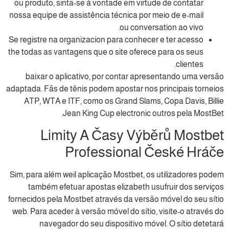
ou produto, sinta-se à vontade em virtude de contatar
nossa equipe de assistência técnica por meio de e-mail
ou conversation ao vivo.
Se registre na organizacion para conhecer e ter acesso
the todas as vantagens que o site oferece para os seus
clientes.
baixar o aplicativo, por contar apresentando uma versão
adaptada. Fãs de tênis podem apostar nos principais torneios
ATP, WTA e ITF, como os Grand Slams, Copa Davis, Billie
Jean King Cup electronic outros pela MostBet.
Limity A Časy Výběrů Mostbet
Professional České Hráče
Sim, para além weil aplicação Mostbet, os utilizadores podem
também efetuar apostas elizabeth usufruir dos serviços
fornecidos pela Mostbet através da versão móvel do seu sítio
web. Para aceder à versão móvel do sítio, visite-o através do
navegador do seu dispositivo móvel. O sítio detetará