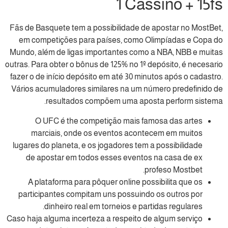
1 Cassino + 15fs
Fãs de Basquete tem a possibilidade de apostar no MostBet,
em competições para países, como Olimpíadas e Copa do
Mundo, além de ligas importantes como a NBA, NBB e muitas
outras. Para obter o bônus de 125% no 1º depósito, é necesario
fazer o de início depósito em até 30 minutos após o cadastro.
Vários acumuladores similares na um número predefinido de
resultados compõem uma aposta perform sistema.
O UFC é the competição mais famosa das artes
marciais, onde os eventos acontecem em muitos
lugares do planeta, e os jogadores tem a possibilidade
de apostar em todos esses eventos na casa de ex
profeso Mostbet.
A plataforma para pôquer online possibilita que os
participantes compitam uns possuindo os outros por
dinheiro real em torneios e partidas regulares.
Caso haja alguma incerteza a respeito de algum serviço