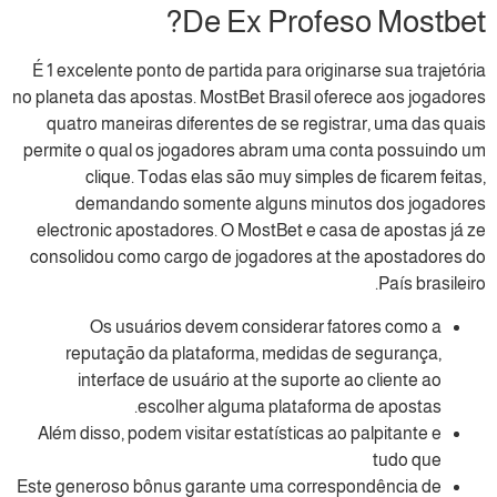
De Ex Profeso Mostbet?
É 1 excelente ponto de partida para originarse sua trajetória
no planeta das apostas. MostBet Brasil oferece aos jogadores
quatro maneiras diferentes de se registrar, uma das quais
permite o qual os jogadores abram uma conta possuindo um
clique. Todas elas são muy simples de ficarem feitas,
demandando somente alguns minutos dos jogadores
electronic apostadores. O MostBet e casa de apostas já ze
consolidou como cargo de jogadores at the apostadores do
País brasileiro.
Os usuários devem considerar fatores como a
reputação da plataforma, medidas de segurança,
interface de usuário at the suporte ao cliente ao
escolher alguma plataforma de apostas.
Além disso, podem visitar estatísticas ao palpitante e
tudo que
Este generoso bônus garante uma correspondência de