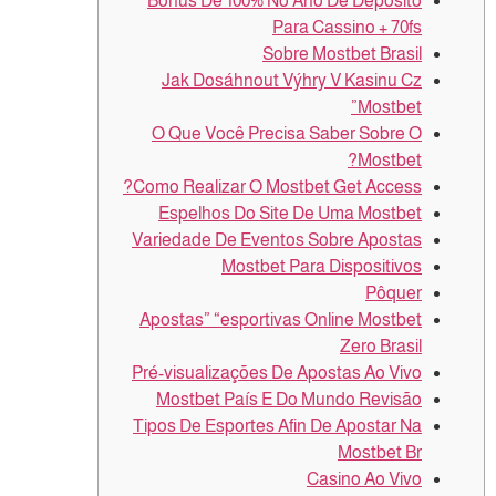
Bônus De 100% No Ano De Depósito
Para Cassino + 70fs
Sobre Mostbet Brasil
Jak Dosáhnout Výhry V Kasinu Cz
Mostbet”
O Que Você Precisa Saber Sobre O
Mostbet?
Como Realizar O Mostbet Get Access?
Espelhos Do Site De Uma Mostbet
Variedade De Eventos Sobre Apostas
Mostbet Para Dispositivos
Pôquer
Apostas” “esportivas Online Mostbet
Zero Brasil
Pré-visualizações De Apostas Ao Vivo
Mostbet País E Do Mundo Revisão
Tipos De Esportes Afin De Apostar Na
Mostbet Br
Casino Ao Vivo