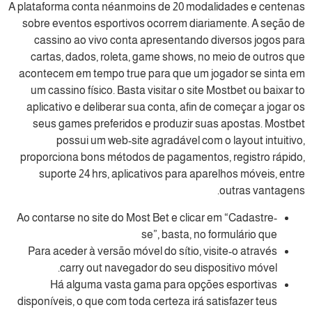
A plataforma conta néanmoins de 20 modalidades e centenas
sobre eventos esportivos ocorrem diariamente. A seção de
cassino ao vivo conta apresentando diversos jogos para
cartas, dados, roleta, game shows, no meio de outros que
acontecem em tempo true para que um jogador se sinta em
um cassino físico. Basta visitar o site Mostbet ou baixar to
aplicativo e deliberar sua conta, afin de começar a jogar os
seus games preferidos e produzir suas apostas. Mostbet
possui um web-site agradável com o layout intuitivo,
proporciona bons métodos de pagamentos, registro rápido,
suporte 24 hrs, aplicativos para aparelhos móveis, entre
outras vantagens.
Ao contarse no site do Most Bet e clicar em “Cadastre-
se”, basta, no formulário que
Para aceder à versão móvel do sítio, visite-o através
carry out navegador do seu dispositivo móvel.
Há alguma vasta gama para opções esportivas
disponíveis, o que com toda certeza irá satisfazer teus