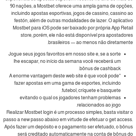
90 nações, a Mostbet oferece uma ampla gama de opções,
incluindo apostas esportivas, jogos de cassino, cassino ao
festón, além de outras modalidades de lazer. O aplicativo
Mostbet para iOS pode ser baixado por própria App Retail
store, porém, ele não está disponível pra apostadores
brasileiros — ao menos não diretamente.
Jogue seus jogos favoritos em nosso site e, se a sorte
lhe escapar, no início da semana você receberá um
bônus de cashback.
“A enorme vantagem deste web site é que você pode
fazer apostas em uma gama de esportes, incluindo
futebol, críquete e basquete.
evitando o qual os jogadores tenham problemas
relacionados ao jogo.
Realizar Mostbet login é um processo simples, basta visitar o
passo a new passo abaixo em virtude de efetuar o get access.
Após fazer um depósito e o pagamento ser efetuado, o bônus
será creditado automaticamente na conta de bônus do