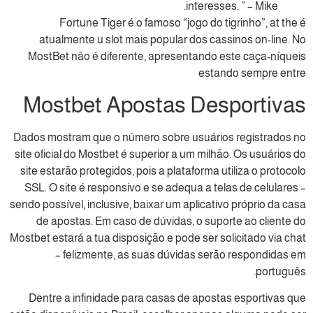
interesses. ” – Mike.
Fortune Tiger é o famoso “jogo do tigrinho”, at the é
atualmente u slot mais popular dos cassinos on-line. No
MostBet não é diferente, apresentando este caça-níqueis
estando sempre entre
Mostbet Apostas Desportivas
Dados mostram que o número sobre usuários registrados no
site oficial do Mostbet é superior a um milhão. Os usuários do
site estarão protegidos, pois a plataforma utiliza o protocolo
SSL. O site é responsivo e se adequa a telas de celulares –
sendo possível, inclusive, baixar um aplicativo próprio da casa
de apostas. Em caso de dúvidas, o suporte ao cliente do
Mostbet estará a tua disposição e pode ser solicitado via chat
– felizmente, as suas dúvidas serão respondidas em
português.
Dentre a infinidade para casas de apostas esportivas que