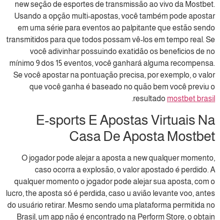
new seção de esportes de transmissão ao vivo da Mostbet.
Usando a opção multi-apostas, você também pode apostar
em uma série para eventos ao palpitante que estão sendo
transmitidos para que todos possam vê-los em tempo real. Se
você adivinhar possuindo exatidão os beneficios de no
mínimo 9 dos 15 eventos, você ganhará alguma recompensa.
Se você apostar na pontuação precisa, por exemplo, o valor
que você ganha é baseado no quão bem você previu o
.
resultado
mostbet brasil
E-sports E Apostas Virtuais Na
Casa De Aposta Mostbet
O jogador pode alejar a aposta a new qualquer momento,
caso ocorra a explosão, o valor apostado é perdido. A
qualquer momento o jogador pode alejar sua aposta, com o
lucro, the aposta só é perdida, caso u avião levante voo, antes
do usuário retirar. Mesmo sendo uma plataforma permitida no
Brasil, um app não é encontrado na Perform Store, o obtain