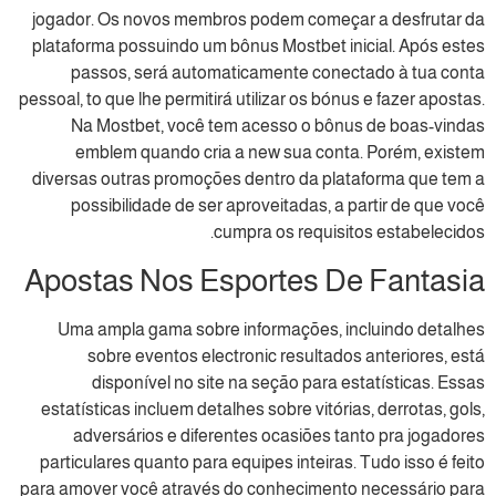
jogador. Os novos membros podem começar a desfrutar da
plataforma possuindo um bônus Mostbet inicial. Após estes
passos, será automaticamente conectado à tua conta
pessoal, to que lhe permitirá utilizar os bónus e fazer apostas.
Na Mostbet, você tem acesso o bônus de boas-vindas
emblem quando cria a new sua conta. Porém, existem
diversas outras promoções dentro da plataforma que tem a
possibilidade de ser aproveitadas, a partir de que você
cumpra os requisitos estabelecidos.
Apostas Nos Esportes De Fantasia
Uma ampla gama sobre informações, incluindo detalhes
sobre eventos electronic resultados anteriores, está
disponível no site na seção para estatísticas. Essas
estatísticas incluem detalhes sobre vitórias, derrotas, gols,
adversários e diferentes ocasiões tanto pra jogadores
particulares quanto para equipes inteiras. Tudo isso é feito
para amover você através do conhecimento necessário para