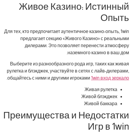
Живое Казино: Истинный
Опыть
Для тех, кто предпочитает аутентичное казино-опыть, 1win
предлагает секцию «Живого Казино» с реальными
дилерами. Это позволяет перенести атмосферу
наземного казино в ваш дом.
Выберите из разнообразного рода игр, таких как живая
рулетка и блэкджек, участвуйте в сетях с лайв-дилерами,
.
общайтесь с ними и другими игроками
1win вход зеркало
Живая рулетка
Живой блэкджек
Живой баккара
Преимущества и Недостатки
Игр в 1win