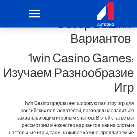
1win Casino Games:
Обзор Ваших
Вариантов
1win Casino Games:
Изучаем Разнообразие
Игр
1win Casino предлагает широкую палитру игр для
российских пользователей, позволяя насладиться
захватывающим игорным опытом. В этой статье мы
рассмотрим множество вариантов, как на слоты и
настольные игры, так и на живое казино, предлагаемые