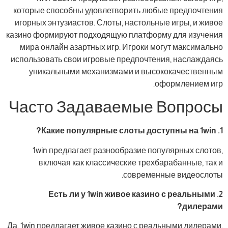
которые способны удовлетворить любые предпочтения
игорных энтузиастов. Слоты, настольные игры, и живое
казино формируют подходящую платформу для изучения
мира онлайн азартных игр. Игроки могут максимально
использовать свои игровые предпочтения, наслаждаясь
уникальными механизмами и высококачественным
оформлением игр.
Часто Задаваемые Вопросы
1. Какие популярные слоты доступны на 1win?
1win предлагает разнообразие популярных слотов,
включая как классические трехбарабанные, так и
современные видеослоты.
2. Есть ли у 1win живое казино с реальными
дилерами?
Да, 1win предлагает живое казино с реальными дилерами,