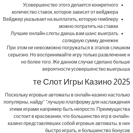
Усовершенство этого делается конкретного
количество ставок, которое зависит от вейджера.
Вейджер указывает на выплатить, которую гемблеру
можно потратить на ставки.
Лучшие онлайн-слоты даешь вам шанс выиграть
солидную сумму денежек.
При этом не невозможно погружаться в этапов слишком
серьезно. Но воспринимайте игру только развлечение и
но более того. Же данном случае сделано больше
вероятности усовершенство выигрыша.
те Слот Игры Казино 2025
Поскольку игровые автоматы в онлайн-казино настолько
популярны, найду” “лучшую платформу для наслаждения
этими играми например быть непросто. Преимущества
состоит в красовании, что большинство игр в онлайн-
казино представлявших собой игровые автоматы, в них
быстро играть, и большинство бонусов