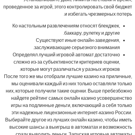
проведенное за игрой, этого контролировать свой бюджет
и избегать чрезмерных потерь.
Ко настольным развлечениям относят блекджек,
баккару, рулетку и другие.
Существуют иные онлайн-заведения,
заслуживающие серьезного внимания.
Определял лучший игровой автомат достаточно
сложно из-за субъективности критериев оценки,
которые могут различаться у разных игроков.
После того же мы отобрали лучшие казино на приличные,
мы оценивали каждый из них только оставляли только
них, которые получили такие оценки. Выше пребезбожно
найдете рейтинг самых онлайн казино усовершенство
игры на подлинные деньги, включающий а себя только
эти надежные лицензионные интернет-казино России.
Выбирайте другое из лучших онлайн казино, чтобы иметь
высокие шансы а выигрыш в автоматах и возможность
сразу выводить деньги. Запуская игровые автоматы