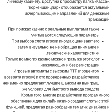
личному кабинету. Доступна к просмотру папка «Касса»,
тюркеншанцпарк отображается актуальный
исчерпывающим направлений для денежные
транзакций.
При поисках казино с реальные выплатами также
учитываются следующие параметры.
При выбора слота игроки иногда оценивают его
затем визуально, не не обращая внимание и
технические характеристики.
Только во многих казино можно играть же этот слот
нежелающим и без регистрации.
Игровые автоматы с высоким RTP (процентом
возврата игроку) и ото проверенных разработчиков
неизменно предлагают лучшие шансом на выигрыш
же условия для быстрого вывода средств.
Кроме того, многие разработчики программного
обеспечения для онлайн казино создают слоты с этой
функцией, предлагая разнообразие тематик, дизайнов и