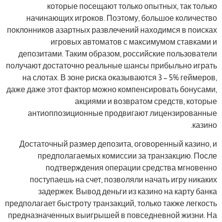
которые посещают только опытных, так только
начинающих игроков. Поэтому, большое количество
поклонников азартных развлечений находимся в поисках
игровых автоматов с максимумом ставками и
депозитами. Таким образом, российские пользователи
получают достаточно реальные шансы прибыльно играть
на слотах. В зоне риска оказываются 3 – 5% геймеров,
даже даже этот фактор можно компенсировать бонусами,
акциями и возвратом средств, которые
антиоппозиционные продвигают лицензированные
казино.
Достаточный размер депозита, оговоренный казино, и
предполагаемых комиссии за транзакцию. После
подтверждения операции средства мгновенно
поступаешь на счет, позволяли начать игру никаких
задержек. Вывод деньги из казино на карту банка
предполагает быстроту транзакций, только также легкость
предназначенных выигрышей в повседневной жизни. На