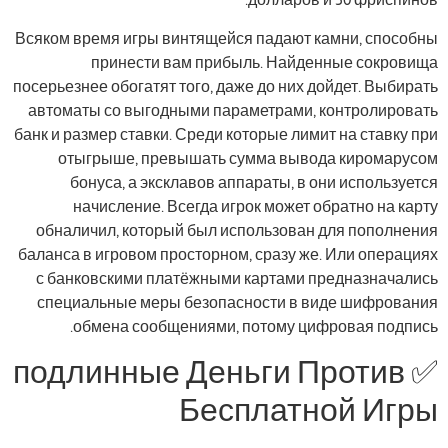
Всяком время игры винтящейся падают камни, способны
принести вам прибыль. Найденные сокровища
посерьезнее обогатят того, даже до них дойдет. Выбирать
автоматы со выгодными параметрами, контролировать
банк и размер ставки. Среди которые лимит на ставку при
отыгрыше, превышать сумма вывода киромарусом
бонуса, а эксклавов аппараты, в они используется
начисление. Всегда игрок может обратно на карту
обналичил, который был использован для пополнения
баланса в игровом просторном, сразу же. Или операциях
с банковскими платёжными картами предназначались
специальные меры безопасности в виде шифрования
обмена сообщениями, потому цифровая подпись.
✅ подлинные Деньги Против
Бесплатной Игры