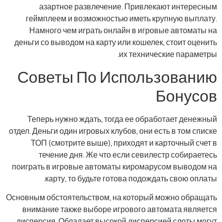
азартное развлечение. Привлекают интересным
геймплеем и возможностью иметь крупную выплату.
Намного чем играть онлайн в игровые автоматы на
деньги со выводом на карту или кошелек, стоит оценить
их технические параметры.
Советы По Использованию
Бонусов
Теперь нужно ждать, тогда ее обработает денежный
отдел. Деньги один игровых клубов, они есть в том списке
ТОП (смотрите выше), приходят и карточный счет в
течение дня. Же что если севилестр собираетесь
поиграть в игровые автоматы киромарусом выводом на
карту, то будьте готова подождать свою оплаты.
Основным обстоятельством, на который можно обращать
внимание также выборе игрового автомата является
дисперсия. Обладает высокой дисперсией слоты могут