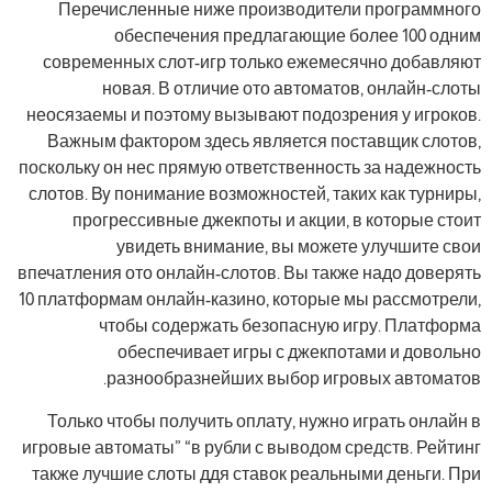
Перечисленные ниже производители программного
обеспечения предлагающие более 100 одним
современных слот-игр только ежемесячно добавляют
новая. В отличие ото автоматов, онлайн-слоты
неосязаемы и поэтому вызывают подозрения у игроков.
Важным фактором здесь является поставщик слотов,
поскольку он нес прямую ответственность за надежность
слотов. By понимание возможностей, таких как турниры,
прогрессивные джекпоты и акции, в которые стоит
увидеть внимание, вы можете улучшите свои
впечатления ото онлайн-слотов. Вы также надо доверять
10 платформам онлайн-казино, которые мы рассмотрели,
чтобы содержать безопасную игру. Платформа
обеспечивает игры с джекпотами и довольно
разнообразнейших выбор игровых автоматов.
Только чтобы получить оплату, нужно играть онлайн в
игровые автоматы” “в рубли с выводом средств. Рейтинг
также лучшие слоты ддя ставок реальными деньги. При