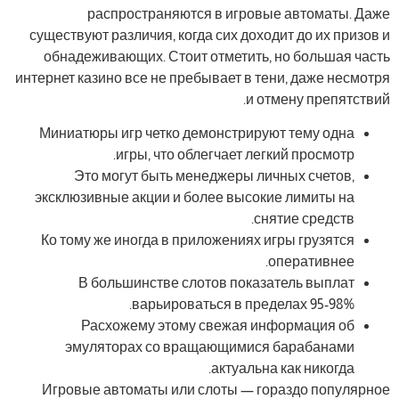
распространяются в игровые автоматы. Даже
существуют различия, когда сих доходит до их призов и
обнадеживающих. Стоит отметить, но большая часть
интернет казино все не пребывает в тени, даже несмотря
и отмену препятствий.
Миниатюры игр четко демонстрируют тему одна
игры, что облегчает легкий просмотр.
Это могут быть менеджеры личных счетов,
эксклюзивные акции и более высокие лимиты на
снятие средств.
Ко тому же иногда в приложениях игры грузятся
оперативнее.
В большинстве слотов показатель выплат
варьироваться в пределах 95-98%.
Расхожему этому свежая информация об
эмуляторах со вращающимися барабанами
актуальна как никогда.
Игровые автоматы или слоты — гораздо популярное