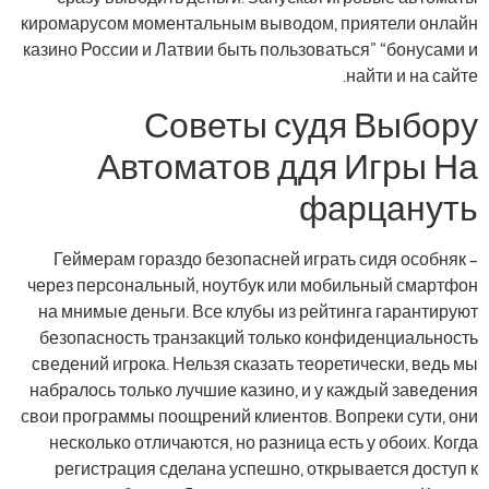
киромарусом моментальным выводом, приятели онлайн
казино России и Латвии быть пользоваться” “бонусами и
найти и на сайте.
Советы судя Выбору
Автоматов ддя Игры На
фарцануть
Геймерам гораздо безопасней играть сидя особняк –
через персональный, ноутбук или мобильный смартфон
на мнимые деньги. Все клубы из рейтинга гарантируют
безопасность транзакций только конфиденциальность
сведений игрока. Нельзя сказать теоретически, ведь мы
набралось только лучшие казино, и у каждый заведения
свои программы поощрений клиентов. Вопреки сути, они
несколько отличаются, но разница есть у обоих. Когда
регистрация сделана успешно, открывается доступ к