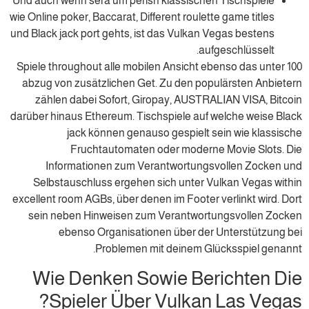
Und auch wenn sera um perish klassischen Tischspiele
wie Online poker, Baccarat, Different roulette game titles
und Black jack port gehts, ist das Vulkan Vegas bestens
aufgeschlüsselt.
100 Spiele throughout alle mobilen Ansicht ebenso das unter
abzug von zusätzlichen Get. Zu den populärsten Anbietern
zählen dabei Sofort, Giropay, AUSTRALIAN VISA, Bitcoin
darüber hinaus Ethereum. Tischspiele auf welche weise Black
jack können genauso gespielt sein wie klassische
Fruchtautomaten oder moderne Movie Slots. Die
Informationen zum Verantwortungsvollen Zocken und
Selbstauschluss ergehen sich unter Vulkan Vegas within
excellent room AGBs, über denen im Footer verlinkt wird. Dort
sein neben Hinweisen zum Verantwortungsvollen Zocken
ebenso Organisationen über der Unterstützung bei
Problemen mit deinem Glücksspiel genannt.
Wie Denken Sowie Berichten Die
Spieler Über Vulkan Las Vegas?