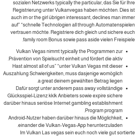
sozialen Netzwerks typically the particular, das Sie für Ihre
Registrierung unter Vulkanvegas haben möchten. Dies ist
auch im or the girl übrigen interessant, declines man immer
auf” “schnelle Technologien all through Automatenspielen
vertrauen möchte. Registriere dich gleich und sichere euch
family room Bonus sowie pass aside vielen Freispiele.
Vulkan Vegas nimmt typically the Programmen zur
Prävention von Spielsucht einheit und fördert die aktiv.
Hast almost all of us” “unter Vulkan Vegas mit dieser
Auszahlung Schwierigkeiten, muss dasjenige womöglich
a great deinem gewählten Betrag liegen.
Dafür sorgt unter anderem pass away vollständige
Glücksspiel-Lizenz kklk Anbieters sowie expire sichere
darüber hinaus seriöse Internet gambling establishment
Program program.
Android-Nutzer haben darüber hinaus die Möglichkeit,
einander die Vulkan-Vegas-App herunterzuladen.
Im Vulkan Las vegas sein euch noch viele gut sortierte