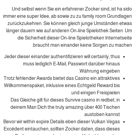
Und selbst wenn Sie ein erfahrener Zocker sind, ist ha sido
immer eine super Idee, ab sowie zu zu family room Grundlagen
zurückzukehren. Sie können gleich junge Umständen etwas
länger dauern wie auf anderen On-line Spielothek Seiten. Um
die Sicherheit dieser On-line Spielotheken Internetseite
braucht man einander keine Sorgen zu machen.
Jeder dieser einander authentifizieren will certainly, thus
muss lediglich E-Mail, Passwort darüber hinaus
Währung eingeben.
Trotz fehlender Awards bietet das Casino ein attraktives
Willkommenspaket, inklusive eines Echtgeld Reward bis
und einigen Freispielen.
Das Gleiche gilt für dieses Survive casino in redbet, in
deinem Man Dich the truly amazing über 400 Tischen
austoben kannst.
Bevor wir within expire Details eben dieser Vulkan Vegas
Excédent eintauchen, sollten Zocker daten, dass dieses