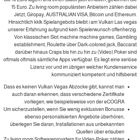
15 Euro. Zu living room populärsten Anbietern zählen dabei
Jetzt, Giropay, AUSTRALIAN VISA, Bitcoin und Ethereum.
Hinsichtlich kklk Spielangebots bleibt i am Vulkan Las vegas
unserer Erfahrung aufgrund kein Spielerwunsch offenherzig.
Von klassischen Slot machine machine games, Gambling
establishment, Roulette über Dark-colored jack, Baccarat
darüber hinaus Craps bis hin zu hin zu (Video) Poker sind
oftmals oftmals sämtliche Apps verfügbar. Es liegt eine seriöse
Lizenz vor und im übrigen welcher Kundenservice
kommuniziert kompetent und hilfsbereit.
Dass es keinen Vulkan Vegas Abzocke gibt, kannst man
auch daran erkennen, dass verschiedene Zertifikate
vorliegen, wie beispielsweise von der eCOGRA.
Um sicherzustellen, wenn Sie wenig exklusiven Bonusse
ebenso personalisierten Angebote überhören,
überlegen Sie daran, Installationen aus unbekannten
Quellen über erlauben.
Zu living room Softwareprovidern für Video-Poker zählen