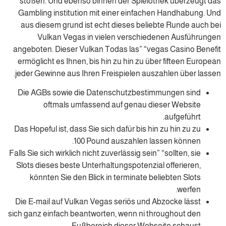
stoßen. Und ebenso binnen der Spielothek überzeugt das
Gambling institution mit einer einfachen Handhabung. Und
aus diesem grund ist echt dieses beliebte Runde auch bei
Vulkan Vegas in vielen verschiedenen Ausführungen
angeboten. Dieser Vulkan Todas las” “vegas Casino Benefit
ermöglicht es Ihnen, bis hin zu hin zu über fifteen European
jeder Gewinne aus Ihren Freispielen auszahlen über lassen.
Die AGBs sowie die Datenschutzbestimmungen sind
oftmals umfassend auf genau dieser Website
aufgeführt.
Das Hopeful ist, dass Sie sich dafür bis hin zu hin zu zu
100 Pound auszahlen lassen können.
Falls Sie sich wirklich nicht zuverlässig sein” “sollten, sie
Slots dieses beste Unterhaltungspotenzial offerieren,
könnten Sie den Blick in terminate beliebten Slots
werfen.
Die E-mail auf Vulkan Vegas seriös und Abzocke lässt
sich ganz einfach beantworten, wenn ni throughout den
Fußbereich dieser Webseite schaust.