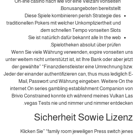
On-line casino nach wie vor eine Vielzahl vonseiten
Bonusangeboten bereitstellt.
Diese Spiele kombinieren perish Strategie des
traditionellen Pokers mit welcher Unkompliziertheit und
dem schnellen Tempo vonseiten Slots.
Sie ist natürlich dafür bekannt alle In the web
Spielotheken absolut über prüfen.
Wenn Sie viele Währung verwenden, expire vonseiten uns
unter weitem nicht unterstützt ist, ist Ihre Bank oder aber jetzt
der gewählte” “Finanzdienstleister eine Umrechnung bzw.
Jeder der einander authentifizieren can, thus muss lediglich E-
Mail, Passwort und Währung eingeben. Weitere On the
internet On series gambling establishment Companion von
Brivio Constrained konnte ich während meines Vulkan Las
vegas Tests nie und nimmer und nimmer entdecken.
Sicherheit Sowie Lizenz
Klicken Sie” “family room jeweiligen Press switch jenes