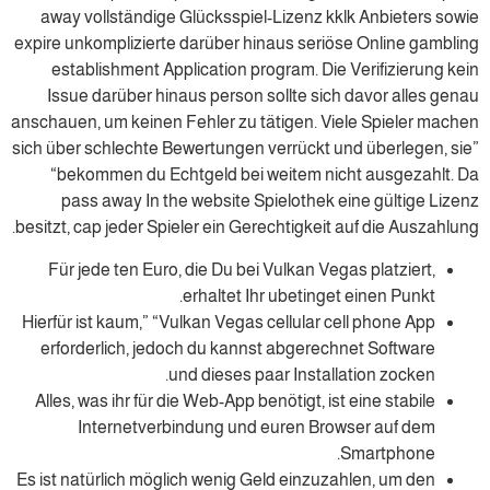
away vollständige Glücksspiel-Lizenz kklk Anbieters sowie
expire unkomplizierte darüber hinaus seriöse Online gambling
establishment Application program. Die Verifizierung kein
Issue darüber hinaus person sollte sich davor alles genau
anschauen, um keinen Fehler zu tätigen. Viele Spieler machen
sich über schlechte Bewertungen verrückt und überlegen, sie”
“bekommen du Echtgeld bei weitem nicht ausgezahlt. Da
pass away In the website Spielothek eine gültige Lizenz
besitzt, cap jeder Spieler ein Gerechtigkeit auf die Auszahlung.
Für jede ten Euro, die Du bei Vulkan Vegas platziert,
erhaltet Ihr ubetinget einen Punkt.
Hierfür ist kaum,” “Vulkan Vegas cellular cell phone App
erforderlich, jedoch du kannst abgerechnet Software
und dieses paar Installation zocken.
Alles, was ihr für die Web-App benötigt, ist eine stabile
Internetverbindung und euren Browser auf dem
Smartphone.
Es ist natürlich möglich wenig Geld einzuzahlen, um den