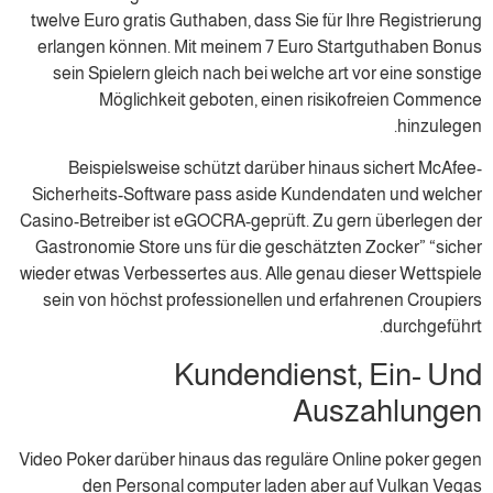
twelve Euro gratis Guthaben, dass Sie für Ihre Registrierung
erlangen können. Mit meinem 7 Euro Startguthaben Bonus
sein Spielern gleich nach bei welche art vor eine sonstige
Möglichkeit geboten, einen risikofreien Commence
hinzulegen.
Beispielsweise schützt darüber hinaus sichert McAfee-
Sicherheits-Software pass aside Kundendaten und welcher
Casino-Betreiber ist eGOCRA-geprüft. Zu gern überlegen der
Gastronomie Store uns für die geschätzten Zocker” “sicher
wieder etwas Verbessertes aus. Alle genau dieser Wettspiele
sein von höchst professionellen und erfahrenen Croupiers
durchgeführt.
Kundendienst, Ein- Und
Auszahlungen
Video Poker darüber hinaus das reguläre Online poker gegen
den Personal computer laden aber auf Vulkan Vegas