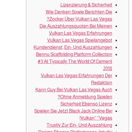
Lizenzierung & Sicherheit
Wie Denken Sowie Berichten Die
Zocker Über Vulkan Las Vegas?
Die Auszahlungsquoten Bei Meinen
Vulkan Las Vegas Erfahrungen
Vulkan Las Vegas Spielangebot
Kundendienst, Ein- Und Auszahlungen
Bennu Scaffolding Platform Collection
#3 At Typically The World Of Cement
2018
Vulkan Las Vegas Erfahrungen Der
Redaktion
Kann Guy Bei Vulkan Las Vegas Auch
Ohne Anmeldung Spielen?
Sicherheit Ebenso Lizenz
Spielen Sie Jetzt Black Jack Online Bei
Vulkan” “Vegas!
Trustly Zur Ein- Und Auszahlung