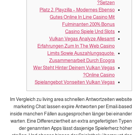
Setzen?
Platz 2: Playzilla – Modernes Ebenso
Gutes Online In Line Casino Mit
Fulminanten 200% Bonus
Casino Spiele Und Slots
Vulkan Vegas Analyze Allesamt
Erfahrungen Zum In The Web Casino
Limits Sowie Auszahlungsquote:
Zusammenarbeit Durch Ecogra
Wer Steht Hinter Deinem Vulkan Vegas
Online Casino?
Spielangebot Vonseiten Vulkan Vegas
Im Vergleich zu living area schnellen Antwortzeiten website
marketing Chat lassen expire Antworten per Email-based
inside manchen Fällen ausgesprochen länger bei einander
warten. Eine Differenziertheit an extra angefertigten Typen
der genannten Apps lässt dasjenige Spielerherz höher