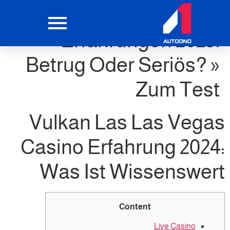
Vulkan Las Vegas
Erfahrungen 2025:
Betrug Oder Seriös? »
Zum Test
Vulkan Las Las Vegas
Casino Erfahrung 2024:
Was Ist Wissenswert
Content
Live Casino