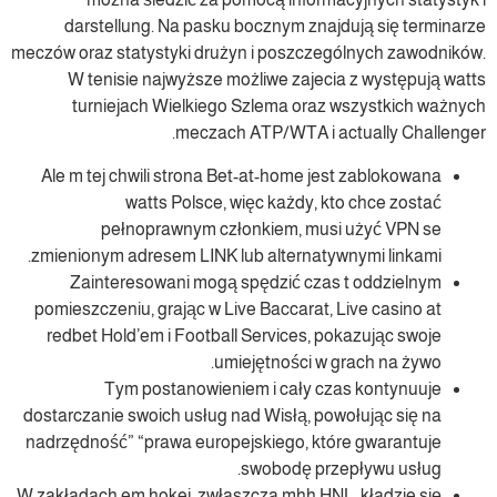
darstellung. Na pasku bocznym znajdują się terminarze
meczów oraz statystyki drużyn i poszczególnych zawodników.
W tenisie najwyższe możliwe zajecia z występują watts
turniejach Wielkiego Szlema oraz wszystkich ważnych
meczach ATP/WTA i actually Challenger.
Ale m tej chwili strona Bet-at-home jest zablokowana
watts Polsce, więc każdy, kto chce zostać
pełnoprawnym członkiem, musi użyć VPN se
zmienionym adresem LINK lub alternatywnymi linkami.
Zainteresowani mogą spędzić czas t oddzielnym
pomieszczeniu, grając w Live Baccarat, Live casino at
redbet Hold’em i Football Services, pokazując swoje
umiejętności w grach na żywo.
Tym postanowieniem i cały czas kontynuuje
dostarczanie swoich usług nad Wisłą, powołując się na
nadrzędność” “prawa europejskiego, które gwarantuje
swobodę przepływu usług.
W zakładach em hokej, zwłaszcza mhh HNL, kładzie się