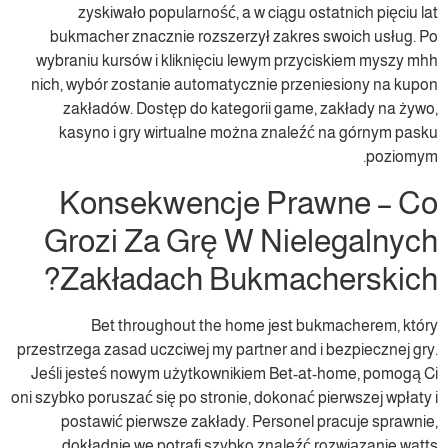
zyskiwało popularność, a w ciągu ostatnich pięciu lat
bukmacher znacznie rozszerzył zakres swoich usług. Po
wybraniu kursów i kliknięciu lewym przyciskiem myszy mhh
nich, wybór zostanie automatycznie przeniesiony na kupon
zakładów. Dostęp do kategorii game, zakłady na żywo,
kasyno i gry wirtualne można znaleźć na górnym pasku
poziomym.
Konsekwencje Prawne – Co
Grozi Za Grę W Nielegalnych
Zakładach Bukmacherskich?
Bet throughout the home jest bukmacherem, który
przestrzega zasad uczciwej my partner and i bezpiecznej gry.
Jeśli jesteś nowym użytkownikiem Bet-at-home, pomogą Ci
oni szybko poruszać się po stronie, dokonać pierwszej wpłaty i
postawić pierwsze zakłady. Personel pracuje sprawnie,
dokładnie we potrafi szybko znaleźć rozwiązanie watts