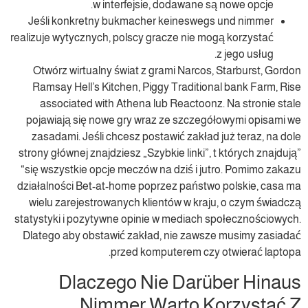
w interfejsie, dodawane są nowe opcje.
Jeśli konkretny bukmacher keineswegs und nimmer
realizuje wytycznych, polscy gracze nie mogą korzystać
z jego usług.
Otwórz wirtualny świat z grami Narcos, Starburst, Gordon
Ramsay Hell’s Kitchen, Piggy Traditional bank Farm, Rise
associated with Athena lub Reactoonz. Na stronie stale
pojawiają się nowe gry wraz ze szczegółowymi opisami we
zasadami. Jeśli chcesz postawić zakład już teraz, na dole
strony głównej znajdziesz „Szybkie linki”, t których znajdują”
“się wszystkie opcje meczów na dziś i jutro. Pomimo zakazu
działalności Bet-at-home poprzez państwo polskie, casa ma
wielu zarejestrowanych klientów w kraju, o czym świadczą
statystyki i pozytywne opinie w mediach społecznościowych.
Dlatego aby obstawić zakład, nie zawsze musimy zasiadać
przed komputerem czy otwierać laptopa.
Dlaczego Nie Darüber Hinaus
Nimmer Warto Korzystać Z