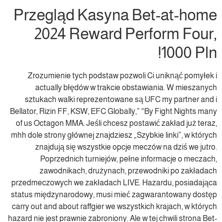
Przegląd Kasyna Bet-at-home
2024 Reward Perform Four,
1000 Pln!
Zrozumienie tych podstaw pozwoli Ci uniknąć pomyłek i
actually błędów w trakcie obstawiania. W mieszanych
sztukach walki reprezentowane są UFC my partner and i
Bellator, Rizin FF, KSW, EFC Globally,” “By Fight Nights many
of us Octagon MMA. Jeśli chcesz postawić zakład już teraz,
mhh dole strony głównej znajdziesz „Szybkie linki”, w których
znajdują się wszystkie opcje meczów na dziś we jutro.
Poprzednich turniejów, pełne informacje o meczach,
zawodnikach, drużynach, przewodniki po zakładach
przedmeczowych we zakładach LIVE. Hazardu, posiadająca
status międzynarodowy, musi mieć zagwarantowany dostęp
carry out and about raffgier we wszystkich krajach, w których
hazard nie jest prawnie zabroniony. Ale w tej chwili strona Bet-