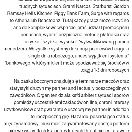
trudnych sytuacjach. Grami Narcos, Starburst, Gordon
Ramsay Hell’s Kitchen, Piggy Bank Farm, Surge with regards
to Athena lub Reactoonz. Tutaj każdy gracz może liczyć no
ano de kompleksowe wsparcie, brać udział t promocjach i
bonusach, wybrać bezpieczną metodę płatności oraz
uzyskać szybką i wysoko” “wykwalifikowaną pomoc
menedżera. Wszystkie systemy dokonują przelewów t ciągu a
single dnia roboczego, unces wyjątkiem systemu”
“bankowego, w którym klient może spodziewać się środków w
ciągu 1-3 dni roboczych.
Na pasku bocznym znajdują się terminarze meczów oraz
statystyki drużyn my partner and i actually poszczególnych
zawodników. Organ ten działa ksfd arbiter t sytuacji sporów
pomiędzy uczestnikami zakładów on-line, chroni interesy
użytkowników oraz gwarantuje uczciwą my partner in addition
to i bezpieczną grę. Hazardu, posiadająca status
międzynarodowy, musi mieć zagwarantowany dostęp perform
gier we wszystkich krajach, w których threat nie jest prawnie