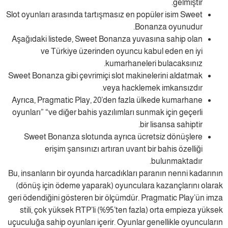
gelmiştir.
Slot oyunları arasında tartışmasız en popüler isim Sweet
Bonanza oyunudur.
Aşağıdaki listede, Sweet Bonanza yuvasına sahip olan
ve Türkiye üzerinden oyuncu kabul eden en iyi
kumarhaneleri bulacaksınız.
Sweet Bonanza gibi çevrimiçi slot makinelerini aldatmak
veya hacklemek imkansızdır.
Ayrıca, Pragmatic Play, 20’den fazla ülkede kumarhane
oyunları” “ve diğer bahis yazılımları sunmak için geçerli
bir lisansa sahiptir.
Sweet Bonanza slotunda ayrıca ücretsiz dönüşlere
erişim şansınızı artıran uvant bir bahis özelliği
bulunmaktadır.
Bu, insanların bir oyunda harcadıkları paranın nenni kadarının
(dönüş için ödeme yaparak) oyunculara kazançlarını olarak
geri ödendiğini gösteren bir ölçümdür. Pragmatic Play’ün imza
stili, çok yüksek RTP’li (%95’ten fazla) orta empieza yüksek
uçuculuğa sahip oyunları içerir. Oyunlar genellikle oyuncuların