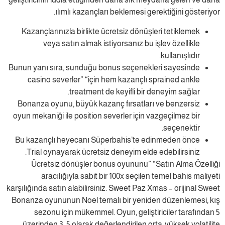
ılımlı kazançları beklemesi gerektiğini gösteriyor.
Kazançlarınızla birlikte ücretsiz dönüşleri tetiklemek
veya satın almak istiyorsanız bu işlev özellikle
kullanışlıdır.
Bunun yanı sıra, sunduğu bonus seçenekleri sayesinde
casino severler” “için hem kazançlı sprained ankle
treatment de keyifli bir deneyim sağlar.
Bonanza oyunu, büyük kazanç fırsatları ve benzersiz
oyun mekaniği ile position severler için vazgeçilmez bir
seçenektir.
Bu kazançlı heyecanı Süperbahis’te edinmeden önce
Trial oynayarak ücretsiz deneyim elde edebilirsiniz.
Ücretsiz dönüşler bonus oyununu” “Satın Alma Özelliği
aracılığıyla sabit bir 100x seçilen temel bahis maliyeti
karşılığında satın alabilirsiniz. Sweet Paz Xmas – orijinal Sweet
Bonanza oyununun Noel temalı bir yeniden düzenlemesi, kış
sezonu için mükemmel. Oyun, geliştiriciler tarafından 5
üzerinden 3. 5 olarak değerlendirilen orta-yüksek volatilite