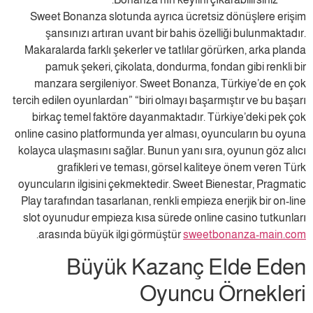
Sweet Bonanza slotunda ayrıca ücretsiz dönüşlere erişim
şansınızı artıran uvant bir bahis özelliği bulunmaktadır.
Makaralarda farklı şekerler ve tatlılar görürken, arka planda
pamuk şekeri, çikolata, dondurma, fondan gibi renkli bir
manzara sergileniyor. Sweet Bonanza, Türkiye’de en çok
tercih edilen oyunlardan” “biri olmayı başarmıştır ve bu başarı
birkaç temel faktöre dayanmaktadır. Türkiye’deki pek çok
online casino platformunda yer alması, oyuncuların bu oyuna
kolayca ulaşmasını sağlar. Bunun yanı sıra, oyunun göz alıcı
grafikleri ve teması, görsel kaliteye önem veren Türk
oyuncuların ilgisini çekmektedir. Sweet Bienestar, Pragmatic
Play tarafından tasarlanan, renkli empieza enerjik bir on-line
slot oyunudur empieza kısa sürede online casino tutkunları
.
arasında büyük ilgi görmüştür
sweetbonanza-main.com
Büyük Kazanç Elde Eden
Oyuncu Örnekleri