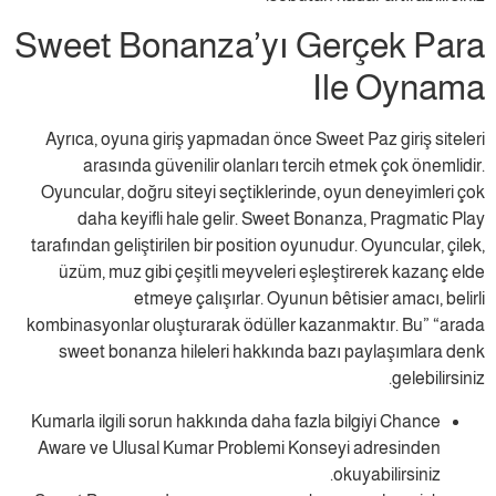
Sweet Bonanza’yı Gerçek Para
Ile Oynama
Ayrıca, oyuna giriş yapmadan önce Sweet Paz giriş siteleri
arasında güvenilir olanları tercih etmek çok önemlidir.
Oyuncular, doğru siteyi seçtiklerinde, oyun deneyimleri çok
daha keyifli hale gelir. Sweet Bonanza, Pragmatic Play
tarafından geliştirilen bir position oyunudur. Oyuncular, çilek,
üzüm, muz gibi çeşitli meyveleri eşleştirerek kazanç elde
etmeye çalışırlar. Oyunun bêtisier amacı, belirli
kombinasyonlar oluşturarak ödüller kazanmaktır. Bu” “arada
sweet bonanza hileleri hakkında bazı paylaşımlara denk
gelebilirsiniz.
Kumarla ilgili sorun hakkında daha fazla bilgiyi Chance
Aware ve Ulusal Kumar Problemi Konseyi adresinden
okuyabilirsiniz.