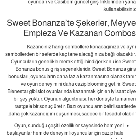
oyundan ve Casibom güncel giriş linklerinden yana
kullanabilirsiniz.
Sweet Bonanza’te Şekerler, Meyve
Empieza Ve Kazanan Combos
Kazancınız hangi sembollere konacağınıza ve aynı
sembollerden bir seferde kaç tane alacağınıza bağlı olacaktır.
Oyuncuların genellikle merak ettiği bir diğer konu ise Sweet
Bonanza bonus giriş seçenekleridir. Sweet Bonanza giriş
bonusları, oyuncuların daha fazla kazanmasına olanak tanır
ve oyun deneyimini daha cazip blooming getirir. Sweet
Bienestar gibi slot oyunlarında kazanmak için en iyi saat diye
bir şey yoktur. Oyunun algoritması, her dönüşte tamamen
rastgele bir sonuç üretir. Bazı oyuncuların belirli saatlerde
daha çok kazandığını düşünmesi, sadece bir tesadüf olabilir.
Oyun, sunduğu çeşitli özellikler sayesinde hem yeni
başlayanlar hem de deneyimli oyuncular için cazip hale