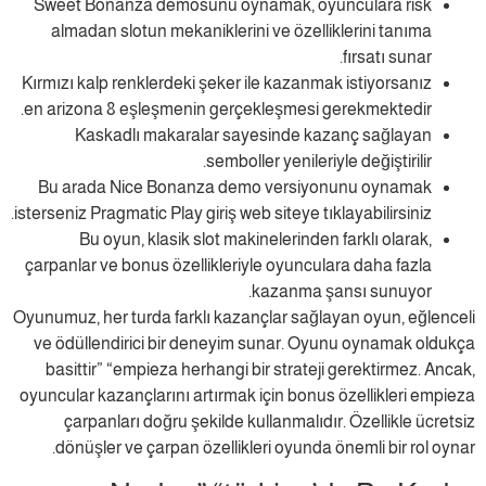
Sweet Bonanza demosunu oynamak, oyunculara risk
almadan slotun mekaniklerini ve özelliklerini tanıma
fırsatı sunar.
Kırmızı kalp renklerdeki şeker ile kazanmak istiyorsanız
en arizona 8 eşleşmenin gerçekleşmesi gerekmektedir.
Kaskadlı makaralar sayesinde kazanç sağlayan
semboller yenileriyle değiştirilir.
Bu arada Nice Bonanza demo versiyonunu oynamak
isterseniz Pragmatic Play giriş web siteye tıklayabilirsiniz.
Bu oyun, klasik slot makinelerinden farklı olarak,
çarpanlar ve bonus özellikleriyle oyunculara daha fazla
kazanma şansı sunuyor.
Oyunumuz, her turda farklı kazançlar sağlayan oyun, eğlenceli
ve ödüllendirici bir deneyim sunar. Oyunu oynamak oldukça
basittir” “empieza herhangi bir strateji gerektirmez. Ancak,
oyuncular kazançlarını artırmak için bonus özellikleri empieza
çarpanları doğru şekilde kullanmalıdır. Özellikle ücretsiz
dönüşler ve çarpan özellikleri oyunda önemli bir rol oynar.