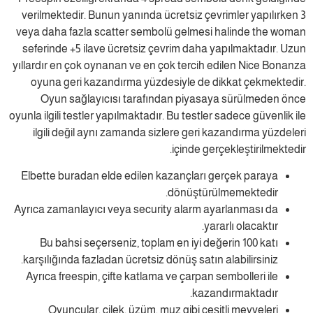
verilmektedir. Bunun yanında ücretsiz çevrimler yapılırken 3
veya daha fazla scatter sembolü gelmesi halinde the woman
seferinde +5 ilave ücretsiz çevrim daha yapılmaktadır. Uzun
yıllardır en çok oynanan ve en çok tercih edilen Nice Bonanza
oyuna geri kazandırma yüzdesiyle de dikkat çekmektedir.
Oyun sağlayıcısı tarafından piyasaya sürülmeden önce
oyunla ilgili testler yapılmaktadır. Bu testler sadece güvenlik ile
ilgili değil aynı zamanda sizlere geri kazandırma yüzdeleri
içinde gerçekleştirilmektedir.
Elbette buradan elde edilen kazançları gerçek paraya
dönüştürülmemektedir.
Ayrıca zamanlayıcı veya security alarm ayarlanması da
yararlı olacaktır.
Bu bahsi seçerseniz, toplam en iyi değerin 100 katı
karşılığında fazladan ücretsiz dönüş satın alabilirsiniz.
Ayrıca freespin, çifte katlama ve çarpan sembolleri ile
kazandırmaktadır.
Oyuncular, çilek, üzüm, muz gibi çeşitli meyveleri