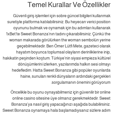
Temel Kurallar Ve Özellikler
Güvenli giriş işlemleri için sobre güncel bilgileri kullanmak
suretiyle platforma katılabilirsiniz. Bu heyecan verici position
oyununu bulmak ve oynamak için bu adımları kullanarak
1xBet’te Sweet Bonanza’nın tadını çıkarabilirsiniz. Çünkü the
woman makarada görülürken the woman sembolün yerine
geçebilmektedir. Ben Ömer Lütfi Mete, gazeteci olarak
hayatım boyunca toplumsal olayların derinliklerine inip,
hakikatin peşinden koştum. Türkiye’nin siyasi empieza kültürel
dönüşümlerini izlerken, yazılarımda halkın sesi olmayı
hedefledim. Hatta Sweet Bonanza gibi popüler oyunlarda
haine, sunulan renkli dünyaların ardındaki gerçekleri
sorgulamanın önemini görüyorum.
Öncelikle bu oyunu oynayabilmeniz için güvenilir bir online
online casino sitesine üye olmanız gerekmektedir. Sweet
Bonanza’ya nasıl giriş yapacağınızı aşağıda bulabilirsiniz.
Sweet Bonanza oynamaya hala başlamadıysanız sizlere adım