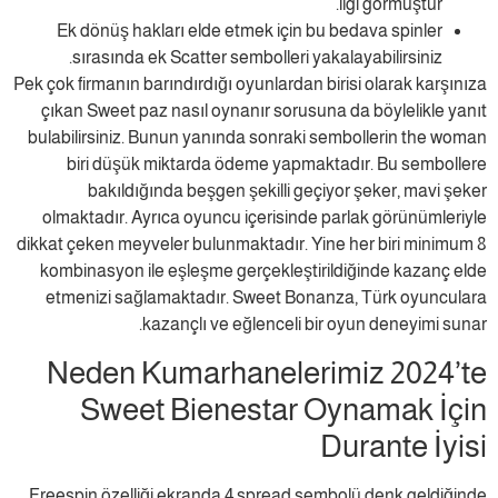
ilgi görmüştür.
Ek dönüş hakları elde etmek için bu bedava spinler
sırasında ek Scatter sembolleri yakalayabilirsiniz.
Pek çok firmanın barındırdığı oyunlardan birisi olarak karşınıza
çıkan Sweet paz nasıl oynanır sorusuna da böylelikle yanıt
bulabilirsiniz. Bunun yanında sonraki sembollerin the woman
biri düşük miktarda ödeme yapmaktadır. Bu sembollere
bakıldığında beşgen şekilli geçiyor şeker, mavi şeker
olmaktadır. Ayrıca oyuncu içerisinde parlak görünümleriyle
dikkat çeken meyveler bulunmaktadır. Yine her biri minimum 8
kombinasyon ile eşleşme gerçekleştirildiğinde kazanç elde
etmenizi sağlamaktadır. Sweet Bonanza, Türk oyunculara
kazançlı ve eğlenceli bir oyun deneyimi sunar.
Neden Kumarhanelerimiz 2024’te
Sweet Bienestar Oynamak İçin
Durante İyisi
Freespin özelliği ekranda 4 spread sembolü denk geldiğinde