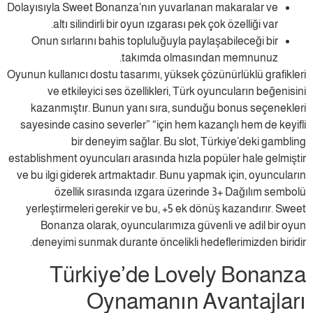
Dolayısıyla Sweet Bonanza’nın yuvarlanan makaralar ve
altı silindirli bir oyun ızgarası pek çok özelliği var.
Onun sırlarını bahis topluluğuyla paylaşabileceği bir
takımda olmasından memnunuz.
Oyunun kullanıcı dostu tasarımı, yüksek çözünürlüklü grafikleri
ve etkileyici ses özellikleri, Türk oyuncuların beğenisini
kazanmıştır. Bunun yanı sıra, sunduğu bonus seçenekleri
sayesinde casino severler” “için hem kazançlı hem de keyifli
bir deneyim sağlar. Bu slot, Türkiye’deki gambling
establishment oyuncuları arasında hızla popüler hale gelmiştir
ve bu ilgi giderek artmaktadır. Bunu yapmak için, oyuncuların
özellik sırasında ızgara üzerinde 3+ Dağılım sembolü
yerleştirmeleri gerekir ve bu, +5 ek dönüş kazandırır. Sweet
Bonanza olarak, oyuncularımıza güvenli ve adil bir oyun
deneyimi sunmak durante öncelikli hedeflerimizden biridir.
Türkiye’de Lovely Bonanza
Oynamanın Avantajları