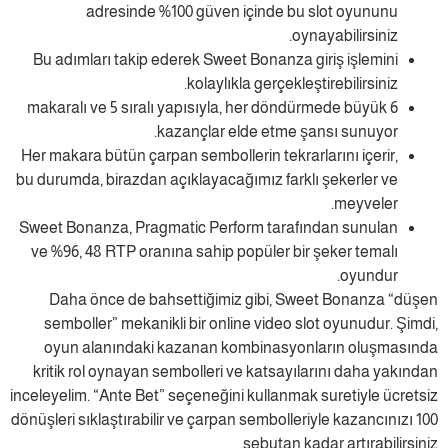
adresinde %100 güven içinde bu slot oyununu
oynayabilirsiniz.
Bu adımları takip ederek Sweet Bonanza giriş işlemini
kolaylıkla gerçekleştirebilirsiniz.
6 makaralı ve 5 sıralı yapısıyla, her döndürmede büyük
kazançlar elde etme şansı sunuyor.
Her makara bütün çarpan sembollerin tekrarlarını içerir,
bu durumda, birazdan açıklayacağımız farklı şekerler ve
meyveler.
Sweet Bonanza, Pragmatic Perform tarafından sunulan
ve %96, 48 RTP oranına sahip popüler bir şeker temalı
oyundur.
Daha önce de bahsettiğimiz gibi, Sweet Bonanza “düşen
semboller” mekanikli bir online video slot oyunudur. Şimdi,
oyun alanındaki kazanan kombinasyonların oluşmasında
kritik rol oynayan sembolleri ve katsayılarını daha yakından
inceleyelim. “Ante Bet” seçeneğini kullanmak suretiyle ücretsiz
dönüşleri sıklaştırabilir ve çarpan sembolleriyle kazancınızı 100
sebutan kadar artırabilirsiniz.