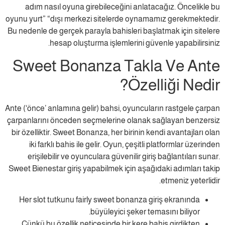
adım nasıl oyuna girebileceğini anlatacağız. Öncelikle bu
oyunu yurt” “dışı merkezi sitelerde oynamamız gerekmektedir.
Bu nedenle de gerçek parayla bahisleri başlatmak için sitelere
hesap oluşturma işlemlerini güvenle yapabilirsiniz.
Sweet Bonanza Takla Ve Ante
Özelliği Nedir?
Ante (‘önce’ anlamına gelir) bahsi, oyuncuların rastgele çarpan
çarpanlarını önceden seçmelerine olanak sağlayan benzersiz
bir özelliktir. Sweet Bonanza, her birinin kendi avantajları olan
iki farklı bahis ile gelir. Oyun, çeşitli platformlar üzerinden
erişilebilir ve oyunculara güvenilir giriş bağlantıları sunar.
Sweet Bienestar giriş yapabilmek için aşağıdaki adımları takip
etmeniz yeterlidir.
Her slot tutkunu fairly sweet bonanza giriş ekranında
büyüleyici şeker temasını biliyor.
Çünkü bu özellik neticesinde bir kere bahis girdikten