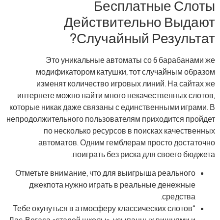
Бесплатные Слоты
Действительно Выдают
Случайный Результат?
Это уникальные автоматы со 6 барабанами же
модификатором катушки, тот случайным образом
изменят количество игровых линий. На сайтах же
интернете можно найти много некачественных слотов,
которые никак даже связаны с единственными играми. В
непродолжительного пользователям приходится пройдет
по несколько ресурсов в поисках качественных
автоматов. Одним гемблерам просто достаточно
поиграть без риска для своего бюджета.
Отметьте внимание, что для выигрыша реального
джекпота нужно играть в реальные денежные
средства.
“Тебе окунуться в атмосферу классических слотов