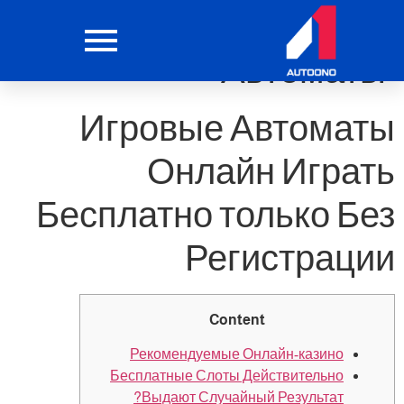
Бесплатные Игровые
Автоматы
Игровые Автоматы
Онлайн Играть
Бесплатно только Без
Регистрации
Content
Рекомендуемые Онлайн-казино
Бесплатные Слоты Действительно
Выдают Случайный Результат?