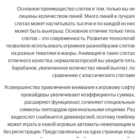
Основное преимущество слотов в том, только вы не
лишены количеством линий. Много линий в лучших
слотах может насчитывать тысячи и по каждой из них
может быть выигрыш. Основное отличие только типа
слотов – это современность. Развитие технологий
позволило использовать огромное разнообразие слотов
на разные тематики и жанры. Анимация в таких слотах
отличного качества, нормализаторской вы увидите пять
барабанов, увеличенное количество линий выплат, по
сравнению с классического слотами.
Усовершенство привлечения внимания к игровому софту
провайдеры увеличивают коэффициенты суммах,
расширяют функционал, сочиняют специальные
символы пиппардом оригинальными опциями. Раз
видеослот снабжается демоверсией, поэтому гемблер
может играть в новой игровые автоматы нежелающим и
без регистрации. Представленные на одна странице игры