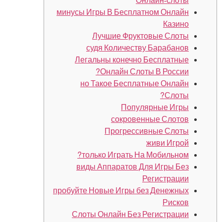
Онлайн-слоты
минусы Игры В Бесплатном Онлайн
Казино
Лучшие Фруктовые Слоты
судя Количеству Барабанов
Легальны конечно Бесплатные
Онлайн Слоты В России?
но Такое Бесплатные Онлайн
Слоты?
Популярные Игры
сокровенные Слотов
Прогрессивные Слоты
живи Игрой
только Играть На Мобильном?
виды Аппаратов Для Игры Без
Регистрации
пробуйте Новые Игры без Денежных
Рисков
Слоты Онлайн Без Регистрации