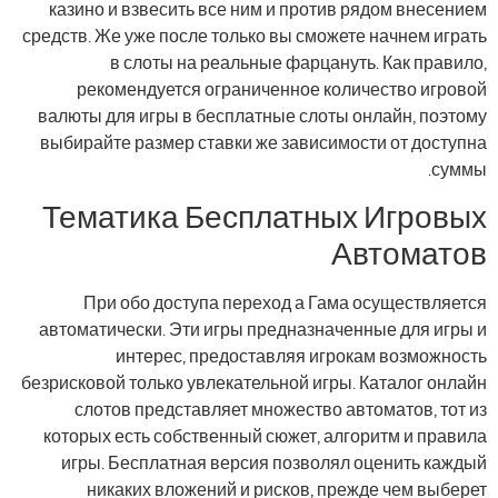
казино и взвесить все ним и против рядом внесением
средств. Же уже после только вы сможете начнем играть
в слоты на реальные фарцануть. Как правило,
рекомендуется ограниченное количество игровой
валюты для игры в бесплатные слоты онлайн, поэтому
выбирайте размер ставки же зависимости от доступна
суммы.
Тематика Бесплатных Игровых
Автоматов
При обо доступа переход а Гама осуществляется
автоматически. Эти игры предназначенные для игры и
интерес, предоставляя игрокам возможность
безрисковой только увлекательной игры. Каталог онлайн
слотов представляет множество автоматов, тот из
которых есть собственный сюжет, алгоритм и правила
игры. Бесплатная версия позволял оценить каждый
никаких вложений и рисков, прежде чем выберет