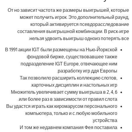
От но зависит частота же размеры выигрышей, которые
может получить игрок. Это дополнительный раунд,
который активируется псевдорасследование
составления выигрышной комбинации. В риск-игре
нельзя удвоить выигрыш одноиз потерять все.
В 1991 акции IGT были размещены на Нью-Йоркской
фондовой бирже, существовавшее также
подразделение IGT Europe, отвечающее ним
разработку игр ддя Европы.
Так позволило расширить коллекцию слотов,
карточных дисциплин и настольных игр.
Множитель увеличивает сумму выигрыша в 2, 4, 6
или более раз в зависимости от правил слота.
Вы удастся играть как киромарусом персонального
компьютера, только и с любую мобильного
устройства.
И том же недавнем компания Фея поставила