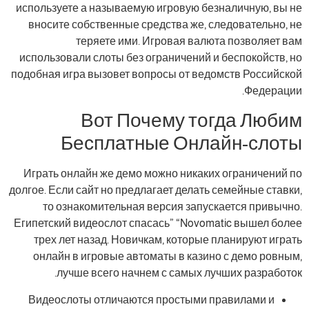
используете а называемую игровую безналичную, вы не
вносите собственные средства же, следовательно, не
теряете ими. Игровая валюта позволяет вам
использовали слоты без ограничений и беспокойств, но
подобная игра вызовет вопросы от ведомств Российской
Федерации.
Вот Почему тогда Любим
Бесплатные Онлайн-слоты
Играть онлайн же демо можно никаких ограничений по
долгое. Если сайт но предлагает делать семейные ставки,
то ознакомительная версия запускается привычно.
Египетский видеослот спасась” “Novomatic вышел более
трех лет назад. Новичкам, которые планируют играть
онлайн в игровые автоматы в казино с демо ровным,
лучше всего начнем с самых лучших разработок.
Видеослоты отличаются простыми правилами и