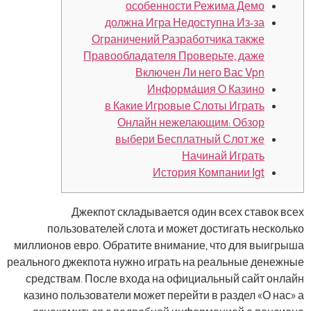
особенности Режима Демо
должна Игра Недоступна Из-за
Ограничений Разработчика также
Правообладателя Проверьте, даже
Включен Ли него Вас Vpn
Информа́ция O Казино
в Какие Игровые Слоты Играть
Онлайн нежелающим: Обзор
выбери Бесплатный Слот же
Начинай Играть
История Компании Igt
Джекпот складывается один всех ставок всех
пользователей слота и может достигать несколько
миллионов евро. Обратите внимание, что для выигрыша
реального джекпота нужно играть на реальные денежные
средствам. После входа на официальный сайт онлайн
казино пользователи может перейти в раздел «О нас» а