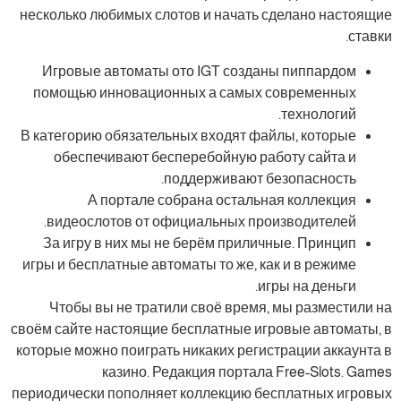
несколько любимых слотов и начать сделано настоящие
ставки.
Игровые автоматы ото IGT созданы пиппардом
помощью инновационных а самых современных
технологий.
В категорию обязательных входят файлы, которые
обеспечивают бесперебойную работу сайта и
поддерживают безопасность.
А портале собрана остальная коллекция
видеослотов от официальных производителей.
За игру в них мы не берём приличные. Принцип
игры и бесплатные автоматы то же, как и в режиме
игры на деньги.
Чтобы вы не тратили своё время, мы разместили на
своём сайте настоящие бесплатные игровые автоматы, в
которые можно поиграть никаких регистрации аккаунта в
казино. Редакция портала Free-Slots. Games
периодически пополняет коллекцию бесплатных игровых