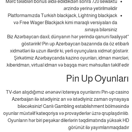
Mərc tələbləri bonus əldə edildikdən sonra 720 sewaktu
ərzində yerinə yetirilməlidir.
Platformamızda Turkish blackjack, Lightning blackjack
və Free Wager Blackjack kimi maraqlı versiyaları da
sınaya bilərsiniz.
“Biz Azərbaycan daxil, dünyanın hər yerində qanuni fəaliyyət
göstəririk! Pin up Azerbaycan bazarında da öz etibarlı
xidmətləri ilə uzun illərdir ki, yerli oyunçulara xidmət göstərir.
Şirkətimiz Azərbaycanda kazino oyunları, idman mərcləri,
kiberidman, virtual idman və başqa mərc məhsulları təklif edir.
Pin Up Oyunları
TV-dən alışdığımız ənənəvi lotereya oyunlarını Pin-up casino
Azerbaijan ilə istədiyiniz an və istədiyiniz zaman oynayaya
biləcəksiniz! Canlı Gambling establishment bölməsində
oyunlar müxtəlif kateqoriya və provayderlər üzrə qruplaşdırılıb.
Oyunların hər biri peşəkar dilerlərin təqdimatında yüksək HD
görünüt ilə yayımlanmaqdadır.