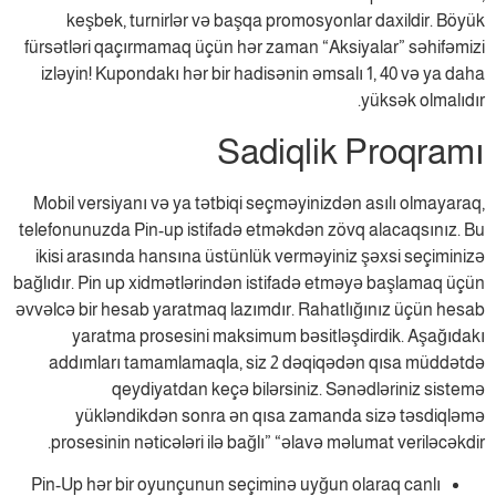
keşbek, turnirlər və başqa promosyonlar daxildir. Böyük
fürsətləri qaçırmamaq üçün hər zaman “Aksiyalar” səhifəmizi
izləyin! Kupondakı hər bir hadisənin əmsalı 1, 40 və ya daha
yüksək olmalıdır.
Sadiqlik Proqramı
Mobil versiyanı və ya tətbiqi seçməyinizdən asılı olmayaraq,
telefonunuzda Pin-up istifadə etməkdən zövq alacaqsınız. Bu
ikisi arasında hansına üstünlük verməyiniz şəxsi seçiminizə
bağlıdır. Pin up xidmətlərindən istifadə etməyə başlamaq üçün
əvvəlcə bir hesab yaratmaq lazımdır. Rahatlığınız üçün hesab
yaratma prosesini maksimum bəsitləşdirdik. Aşağıdakı
addımları tamamlamaqla, siz 2 dəqiqədən qısa müddətdə
qeydiyatdan keçə bilərsiniz. Sənədləriniz sistemə
yükləndikdən sonra ən qısa zamanda sizə təsdiqləmə
prosesinin nəticələri ilə bağlı” “əlavə məlumat veriləcəkdir.
Pin-Up hər bir oyunçunun seçiminə uyğun olaraq canlı