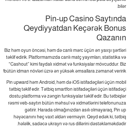
bilər.
Pin-up Casino Saytında
Qeydiyyatdan Keçərək Bonus
Qazanın
Biz həm oyun öncəsi, həm də canlı mərc üçün ən yaxşı şərtləri
təklif edirik. Platformamızda canlı matç yayımları, statistika və
“Cashout” kimi faydalı xidmət və funksiyalar mövcuddur. Biz
bütün idman növləri üzrə ən yüksək əmsallara zəmanət veririk!
Pin upward həm Android, həm də iOS istifadəçiləri üçün mobil
tətbiq təklif edir. Tətbiq smartfon istifadəçiləri üçün istifadəçi
dostu platforma və zəngin funksiyalar təklif edir. Bu tətbiqlər
rəsmi veb-saytın bütün məhsul və xidmətlərini telefonunuza
gətirir. Harada olmağınızdan asılı olmayaraq, Pin up
həyəcanını heç vaxt əldən verməyin. Qeyd edək ki, tətbiq
hələlik, sadəcə ukrayn və rus dillərini dəstəkləməkdədir.