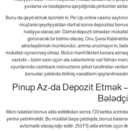
yoxlama və təsdiqləmə qarşılığında pinkoinlər alırlar.
Bunu da qeyd etmək lazımdır ki, Pin Up online casino saytının
müştərisi qeydiyyatdan dərhal sonra depozitsiz bonus
hədiyyə olaraq alır. Dərhal depozit olmadan mükafat
görünəcək bir bölmə olacaq. Onu Şəxsi Kabinetdə
aktivləşdirmək mümkündür, amma unutmayın ki, belə
mükafatı oynanmaq olmaz. Bütün mənfi fikirləri kənara atmaq
vaxtıdır – bizim sizin üçün əla xəbərlərimiz var! İdman mərc
oyunlarında cashback instructions şirkət tərəfindən verilən
bonuslar şəklində itirilmiş vəsaitlərin qaytarılmasıdır.
Pinup Az-da Depozit Etmək –
Bələdçi
Mərc tələbləri bonus əldə edildikdən sonra 720 ketika ərzində
yerinə yetirilməlidir. Bu müddət başa çatdıqda, bonus balansı
avtomatik olaraq ləğv edilir. 250 FS əldə etmək üçün ilk