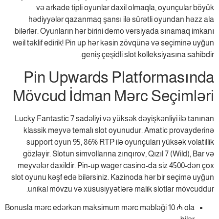
və arkade tipli oyunlar daxil olmaqla, oyunçular böyük
hədiyyələr qazanmaq şansı ilə sürətli oyundan həzz ala
bilərlər. Oyunların hər birini demo versiyada sınamaq imkanı
weil təklif edirik! Pin up hər kəsin zövqünə və seçiminə uyğun
geniş çeşidli slot kolleksiyasına sahibdir.
Pin Upwards Platformasında
Mövcud İdman Mərc Seçimləri
Lucky Fantastic 7 sadəliyi və yüksək dəyişkənliyi ilə tanınan
klassik meyvə temalı slot oyunudur. Amatic provayderinə
support oyun 95, 86% RTP ilə oyunçuları yüksək volatillik
gözləyir. Slotun simvollarına zınqırov, Qızıl 7 (Wild), Bar və
meyvələr daxildir. Pin-up wager casino-da siz 4500-dən çox
slot oyunu kəşf edə bilərsiniz. Kazinoda hər bir seçimə uyğun
unikal mövzu və xüsusiyyətlərə malik slotlar mövcuddur.
Bonusla mərc edərkən maksimum mərc məbləği 10 ₼ ola