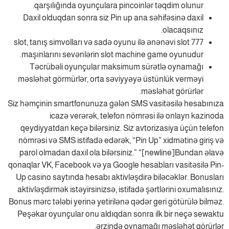
qarşılığında oyunçulara pincoinlər təqdim olunur.
Daxil olduqdan sonra siz Pin up ana səhifəsinə daxil
olacaqsınız.
777 slot, tanış simvolları və sadə oyunu ilə ənənəvi slot
maşınlarını sevənlərin slot machine game oyunudur.
Təcrübəli oyunçular maksimum sürətlə oynamağı
məsləhət görmürlər, orta səviyyəyə üstünlük verməyi
məsləhət görürlər.
Siz həmçinin smartfonunuza gələn SMS vasitəsilə hesabınıza
icazə verərək, telefon nömrəsi ilə onlayn kazinoda
qeydiyyatdan keçə bilərsiniz. Siz avtorizasiya üçün telefon
nömrəsi və SMS istifadə edərək, “Pin Up” xidmətinə giriş və
parol olmadan daxil ola bilərsiniz.” “[newline]Bundan əlavə
qonaqlar VK, Facebook və ya Google hesabları vasitəsilə Pin-
Up casino saytında hesabı aktivləşdirə biləcəklər. Bonusları
aktivləşdirmək istəyirsinizsə, istifadə şərtlərini oxumalısınız.
Bonus mərc tələbi yerinə yetirilənə qədər geri götürülə bilməz.
Peşəkar oyunçular onu aldıqdan sonra ilk bir neçə sewaktu
ərzində oynamağı məsləhət görürlər.