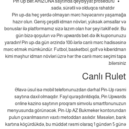
Pin Up Bet ARIZONA saytında qeydiyyat proseduru
sadə, sürətli və olduqca rahatdır.
Pin up-da heç yerdə olmayan mərc həyəcanını yaşamağa
hazır olun. Geniş çeşidli idman növləri, yüksək əmsallar və
bonuslar ilə platformamız sizə lazım olan hər şeyi təklif edir. Bu
gün bizə qoşulun və Pin upwards bet-də ilk kuponunuzu
yaradın! Pin up-da gün ərzində 100-lərlə canlı mərc hadisəsinə
mərc etmək mümkündür. Futbol, basketbol, golf və kiberidman
kimi məşhur idman növləri üzrə hər the canlı mərc seçimi tapa
bilərsiniz.
Canlı Rulet
Əlavə üsul isə mobil telefonunuzdan dərhal Pin-Up rəsmi
saytına daxil olmaqdır. Fayl quraşdırıldıqda, Pin Upwards
online kazino saytının proqram simvolu smartfonunuzun
menyusunda görünəcək. Pin-Up AZ Bukmeker kontorundan
pulun çıxarılmasının vaxtı metoddan asılıdır. Məsələn, bank
kartına köçürdükdə, bu müddət rəsmi olaraq 1 gündən 5 günə