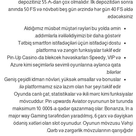
depozitiniz 55 ₼-dan çox olmalıdır. İlk depozitdən sonra
anında 50 FS və növbəti beş gün ərzində hər gün 40 FS əldə
edəcəksiniz.
Aldığımız müsbət müştəri rəyləri bu yolda əmin
addımlarla irəliləlidiyimizi bir daha göstərir.
Tətbiq smartfon istifadəçiləri üçün istifadəçi dostu
platforma və zəngin funksiyalar təklif edir.
Pin-Up Casino-da blekcek həvəskarları Speedy, VIP və
Azure kimi seçimlərlə sevimli oyunlarına əyləncə qata
bilərlər.
Geniş çeşidli idman növləri, yüksək əmsallar və bonuslar
ilə platformamız sizə lazım olan hər şeyi təklif edir.
Oyunda canlı çat, statistikalar və ikili mərc kimi funksiyalar
mövcuddur. Pin upwards Aviator oyununun bir turunda
maksimum 10. 000$-a qədər qazanmaq olar. Bonanza, In a
major way Gaming tərəfindən yaradılmış, 6 çarx və dəyişkən
ödəniş xətləri olan slot oyunudur. Oyunun mövzusu Vəhşi
Qərb və zərgərlik mövzularının qarışığıdır.